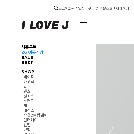
로그인
회원가입
장바구니(
0
)
주문조회
마이페이지
시즌룩북
26 여름신상
SALE
BEST
SHOP
베이직
아우터
탑
팬츠
원피스
스커트
세트
레깅스
잠옷&슬립웨어
언더웨어
신발
양말