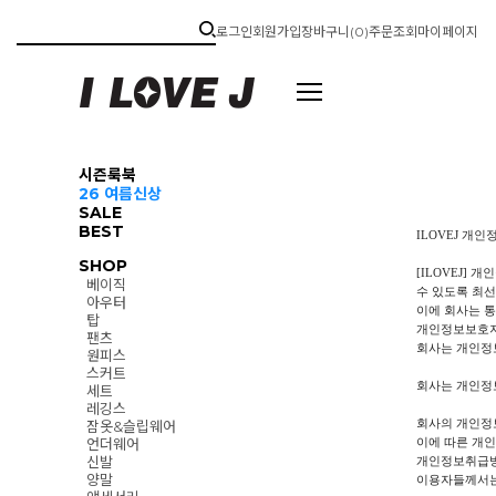
로그인
회원가입
장바구니(
0
)
주문조회
마이페이지
시즌룩북
26 여름신상
SALE
BEST
ILOVEJ 개
SHOP
[ILOVEJ]
베이직
수 있도록 최선
아우터
이에 회사는 
탑
개인정보보호지
팬츠
회사는 개인정
원피스
스커트
회사는 개인정
세트
레깅스
회사의 개인정보
잠옷&슬립웨어
언더웨어
이에 따른 개
신발
개인정보취급방
양말
이용자들께서는