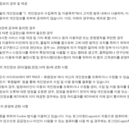
인정보의 공유 및 제공
의 개인정보를 "2. 개인정보의 수집목적 및 이용목적"에서 고지한 범위 내에서 사용하며, 
용자의 개인정보를 외부에 공개하지 않습니다. 다만, 아래의 경우에는 예외로 합니다.
사전에 공개에 동의한 경우
에 따른 요금정산을 위하여 필요한 경우
게시한 서비스 이용 약관 및 기타 회원 서비스 등의 이용약관 또는 운영원칙을 위반한 경우
를 이용하여 타인에게 정신적, 물질적 피해를 줌으로써 그에 대한 법적인 조치를 취하기 위하
의해 요구된다고 선의로 판단되는 경우 (ex. 관련법에 의거 적법한 절차에 의한 정부/수사기관의
학술연구나 시장조사를 위하여 특정개인을 식별할 수 없는 형태로 광고주, 협력업체나 연구단체
비스 이용에 따른 불만사항 및 문의사항(민원사항)의 처리를 위하여 파.항의 고객센터를 운
신의 개인정보 관리(열람,정정,삭제 등)에 관한 사항
지 아이러브제이 MY PAGE > 회원정보’에서 자신의 개인정보를 조회하거나 수정할 수 있습
지 ‘회원탈퇴’ 등을 통해 개인정보의 수집 및 이용 동의를 철회할 수 있습니다.
 아동의 경우, 법정대리인이 아동의 개인정보를 조회하거나 수정할 권리, 수집 및 이용 동의를
보의 오류에 대한 정정을 요청한 경우, 정정을 완료하기 전까지 해당 개인정보를 이용 또는
개인정보를 제3자에게 이미 제공한 경우에는 정정 처리결과를 제3자에게 지체 없이 통지하여
ie)의 운영에 관한 사항
을 위하여 Cookie 방식을 이용하고 있습니다. 이는 로그아웃(Logout)시 자동으로 컴퓨터에
 있으므로 공공장소나 타인이 사용할 수 있는 컴퓨터를 사용 하 실 경우에는 로그인(Login)후