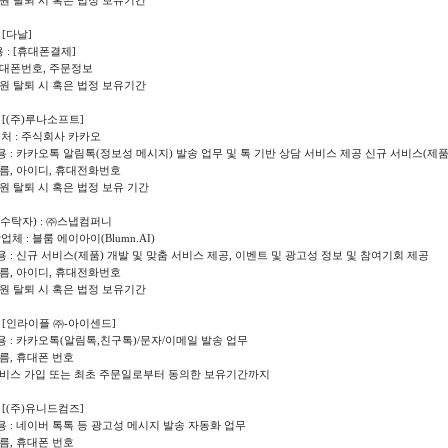
 회원 탈퇴 시 혹은 법정 보유기간
 [다날]
 : [휴대폰결제]
 휴대폰번호, 주문정보
 회원 탈퇴 시 혹은 법정 보유기간
: [(주)루나소프트]
처 : 주식회사 카카오
내용 : 카카오톡 알림톡(정보성 메시지) 발송 업무 및 톡 기반 상담 서비스 제공 신규 서비스(제품
 이름, 아이디, 휴대전화번호
회원 탈퇴 시 혹은 법정 보유 기간
(수탁자) : ㈜스냅컴퍼니
체 : 블룸 에이아이(Blumn.AI)
내용 : 신규 서비스(제품) 개발 및 맞춤 서비스 제공, 이벤트 및 광고성 정보 및 참여기회 제공
 이름, 아이디, 휴대전화번호
 회원 탈퇴 시 혹은 법정 보유기간
: [인라이플 ㈜-아이센드]
내용 : 카카오톡(알림톡,친구톡)/문자/이메일 발송 업무
이름, 휴대폰 번호
 서비스 가입 또는 최초 주문일로부터 동의한 보유기간까지
: [(주)유니드컴즈]
내용 : 네이버 톡톡 등 광고성 메시지 발송 자동화 업무
이름, 휴대폰 번호