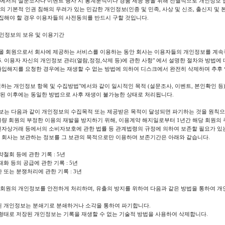
에서의 설문조사나 이벤트 행사 시 통계분석이나 경품 제공 등을 위해 선별적으로 개인정보 
의 기본적 인권 침해의 우려가 있는 민감한 개인정보(인종 및 민족, 사상 및 신조, 출신지 및 
집해야 할 경우 이용자들의 사전동의를 반드시 구할 것입니다.
개인정보의 보유 및 이용기간
몰 회원으로서 회사에 제공하는 서비스를 이용하는 동안 회사는 이용자들의 개인정보를 계속적
"6. 이용자 자신의 개인정보 관리(열람,정정,삭제 등)에 관한 사항" 에서 설명한 절차와 방법
 가입해지를 요청한 경우에는 재생할 수 없는 방법에 의하여 디스크에서 완전히 삭제하며 추후
수집하는 개인정보 항목 및 수집방법"에서와 같이 일시적인 목적 (설문조사, 이벤트, 본인확인 
성된 이후에는 동일한 방법으로 사후 재생이 불가능한 상태로 처리됩니다.
보는 다음과 같이 개인정보의 수집목적 또는 제공받은 목적이 달성되면 파기하는 것을 원칙으
불량 회원의 부정한 이용의 재발을 방지하기 위해, 이용계약 해지일로부터 1년간 해당 회원의
 전자상거래 등에서의 소비자보호에 관한 법률 등 관계법령의 규정에 의하여 보존할 필요가 있
는 회사는 보관하는 정보를 그 보관의 목적으로만 이용하며 보존기간은 아래와 같습니다.
약철회 등에 관한 기록 : 5년
재화 등의 공급에 관한 기록 : 5년
만 또는 분쟁처리에 관한 기록 : 3년
 회원의 개인정보를 안전하게 처리하며, 유출의 방지를 위하여 다음과 같은 방법을 통하여 개
력된 개인정보는 분쇄기로 분쇄하거나 소각을 통하여 파기합니다.
 형태로 저장된 개인정보는 기록을 재생할 수 없는 기술적 방법을 사용하여 삭제합니다.