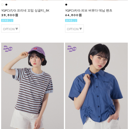
YQPCUT/G.프리네 꼬임 싱글티_BK
YQPCUP/G.피브 버뮤다 데님 팬츠
28,800원
64,800원
OPTION
OPTION