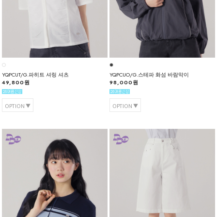
YQPCUT/G.파히트 셔링 셔츠
YQPCUO/G.스테파 화섬 바람막이
49,800원
98,000원
OPTION
OPTION