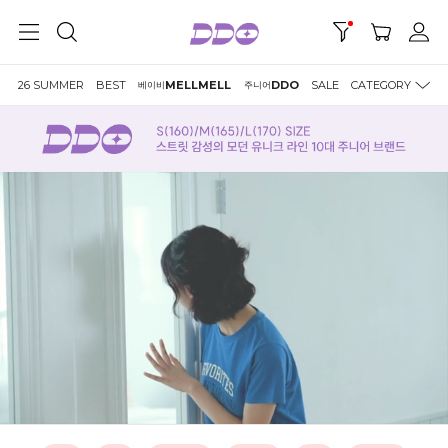
26 SUMMER
BEST
MELLMELL
DDO
SALE
CATEGORY
베이비
주니어