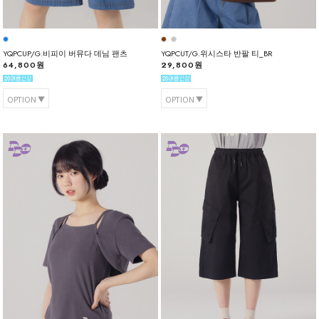
YQPCUP/G.비피이 버뮤다 데님 팬츠
YQPCUT/G.위시스타 반팔 티_BR
64,800원
29,800원
OPTION
OPTION