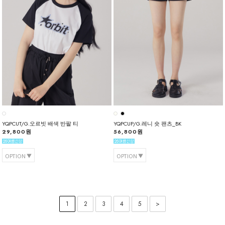
YQPCUT/G.오르빗 배색 반팔 티
YQPCUP/G.레니 숏 팬츠_BK
29,800원
56,800원
OPTION
OPTION
1
2
3
4
5
>