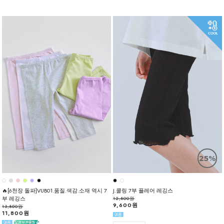
25%
🔥[6천장 돌파]VUB01.품질.색감.소재 역시 7
J.쿨링 7부 플레어 레깅스
부 레깅스
12,800원
9,600원
13,800원
11,800원