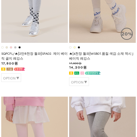
20%
SQPCFL/🔥[2만8천장 돌파]SFA02. 제이 베이
🔥[4천장 돌파]WSB01.품질.색감.소재 역시 J
직 골지 레깅스
베이직 레깅스
17,800원
17,800원
14,200원
OPTION
OPTION