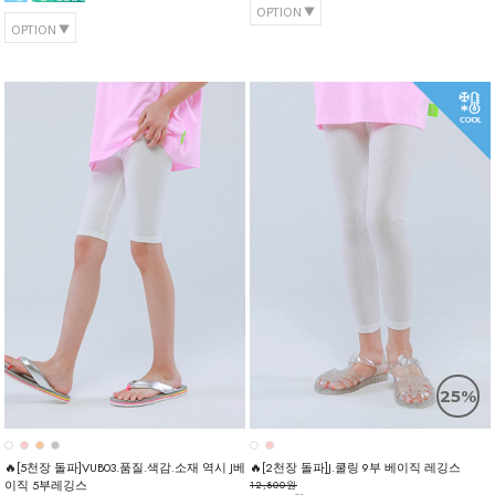
OPTION
OPTION
25%
🔥[5천장 돌파]VUB03.품질.색감.소재 역시 J베
🔥[2천장 돌파]J.쿨링 9부 베이직 레깅스
이직 5부레깅스
12,800원