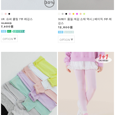
30%
UR. 슈퍼 쿨링 7부 레깅스
SUB01. 품질.색감.소재 역시 J 베이직 5부 레
깅스
10,800원
7,600원
12,800원
OPTION
OPTION