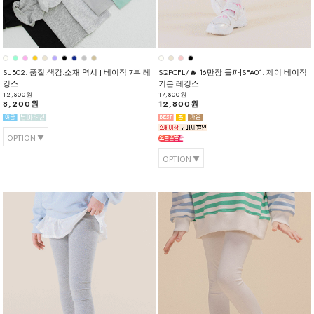
SUB02. 품질.색감.소재 역시 J 베이직 7부 레
SQPCFL/🔥[16만장 돌파]SFA01. 제이 베이직
깅스
기본 레깅스
12,800원
17,800원
8,200원
12,800원
OPTION
OPTION