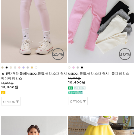
25%
30%
🔥[1만7천장 돌파]VSB02.품질.색감.소재 역시
USB02. 품질.색감.소재 역시 J 골지 레깅스
베이직 레깅스
14,800원
10,400원
17,800원
13,300원
OPTION
OPTION