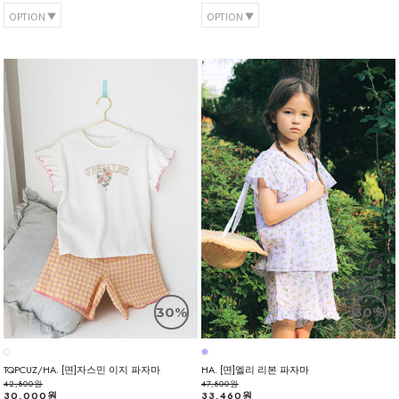
OPTION
OPTION
30%
30%
TQPCUZ/HA. [면]자스민 이지 파자마
HA. [면]엘리 리본 파자마
42,800원
47,800원
30,000원
33,460원