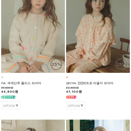
25%
25%
HA. 색색단추 플리스 파자마
QP/HA. [면]레트로 타올지 파자마
59,800원
62,800원
44,800원
47,100원
OPTION
OPTION