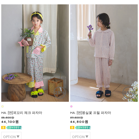
25%
25%
HA. [면]꾀꼬리 체크 파자마
HA. [면]몽실꽃 프릴 파자마
58,800원
59,800원
44,100원
44,800원
OPTION
OPTION