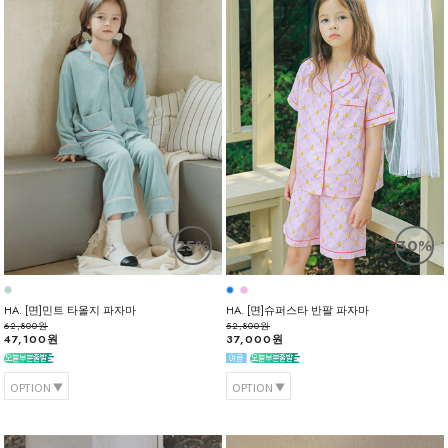
25%
30%
HA. [면]민트 타올지 파자마
HA. [면]슈퍼스타 반팔 파자마
62,800원
52,800원
47,100원
37,000원
OPTION
OPTION