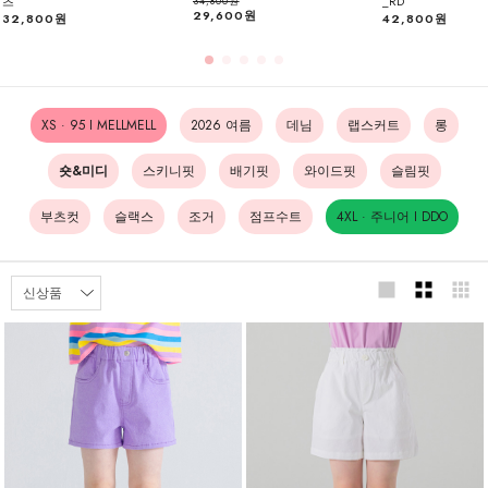
츠
_RD
34,800원
29,600원
32,800원
42,800원
XS · 95 I MELLMELL
2026 여름
데님
랩스커트
롱
숏&미디
스키니핏
배기핏
와이드핏
슬림핏
부츠컷
슬랙스
조거
점프수트
4XL · 주니어 I DDO