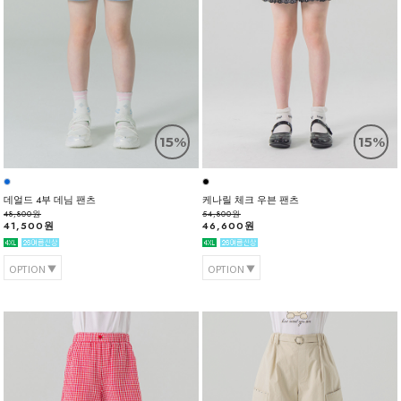
15%
15%
데얼드 4부 데님 팬츠
케나릴 체크 우븐 팬츠
48,800원
54,800원
41,500원
46,600원
OPTION
OPTION