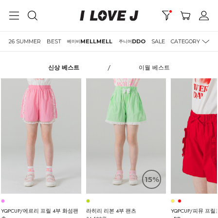
26 SUMMER
BEST
MELLMELL
DDO
SALE
CATEGORY
베이비
주니어
신상 베스트
/
이월 베스트
15%
YQPCUP/에르리 프릴 4부 화섬팬
라히리 리본 4부 팬츠
YQPCUP/피뮤 프릴