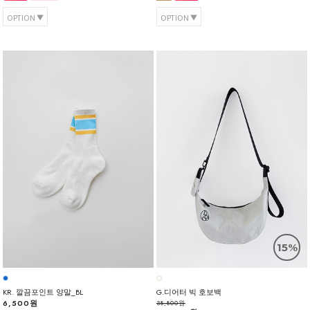
OPTION
OPTION
15%
KR. 깔끔포인트 양말_BL
G.디어터 빅 호보백
6,500원
38,800원