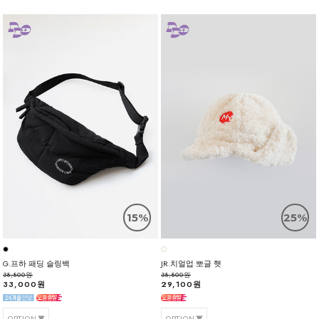
15%
25%
G.프하 패딩 슬링백
JR.치얼업 뽀글 햇
38,800원
38,800원
33,000원
29,100원
OPTION
OPTION