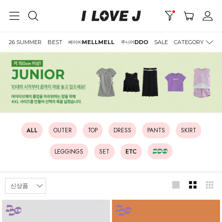
26 SUMMER
BEST
MELLMELL
DDO
SALE
CATEGORY
베이비
주니어
ALL
OUTER
TOP
DRESS
PANTS
SKIRT
LEGGINGS
SET
ETC