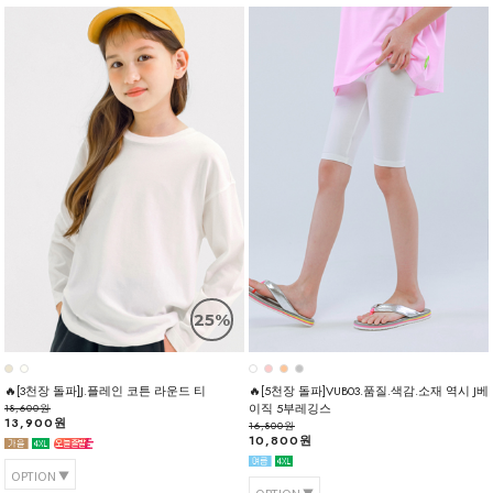
25%
🔥[3천장 돌파]J.플레인 코튼 라운드 티
🔥[5천장 돌파]VUB03.품질.색감.소재 역시 J베
이직 5부레깅스
18,600원
13,900원
16,800원
10,800원
OPTION
OPTION