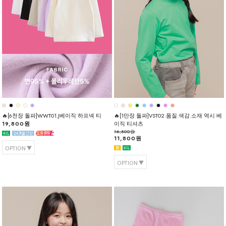
🔥[6천장 돌파]WWT01.J베이직 하프넥 티
🔥[1만장 돌파]VST02.품질.색감.소재 역시 베
19,800원
이직 티셔츠
16,800원
11,800원
OPTION
OPTION