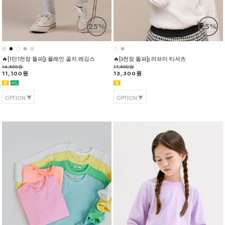
25%
25%
🔥[1만1천장 돌파]J.플레인 골지 레깅스
🔥[3천장 돌파]J.러브미 티셔츠
14,800원
17,800원
11,100원
13,300원
OPTION
OPTION