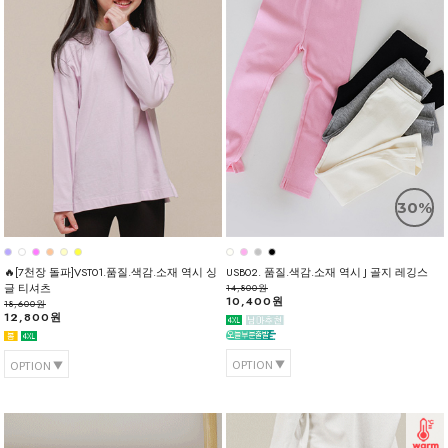
30%
🔥[7천장 돌파]VST01.품질.색감.소재 역시 싱
USB02. 품질.색감.소재 역시 J 골지 레깅스
글 티셔츠
14,800원
10,400원
18,600원
12,800원
OPTION
OPTION