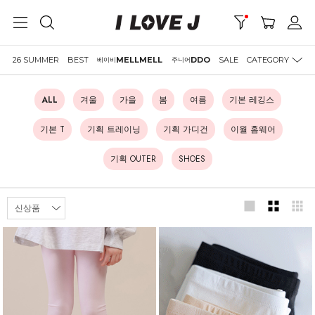
26 SUMMER
BEST
MELLMELL
DDO
SALE
CATEGORY
베이비
주니어
ALL
겨울
가을
봄
여름
기본 레깅스
기본 T
기획 트레이닝
기획 가디건
이월 홈웨어
기획 OUTER
SHOES