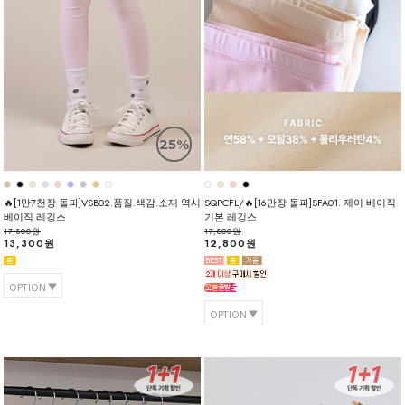
25%
🔥[1만7천장 돌파]VSB02.품질.색감.소재 역시
SQPCFL/🔥[16만장 돌파]SFA01. 제이 베이직
베이직 레깅스
기본 레깅스
17,800원
17,800원
13,300원
12,800원
OPTION
OPTION