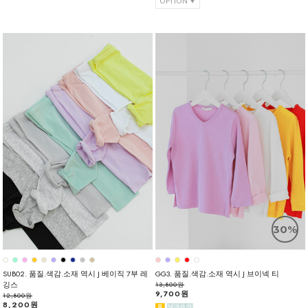
OPTION
30%
SUB02. 품질.색감.소재 역시 J 베이직 7부 레
GG3. 품질.색감.소재 역시 J 브이넥 티
깅스
13,800원
9,700원
12,800원
8,200원