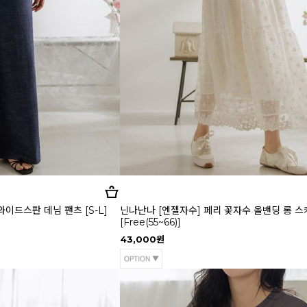
이드스판 데님 팬츠 [S-L]
닌나난나 [엔젤자수] 페리 꽃자수 올밴딩 롱 스
[Free(55~66)]
43,000원