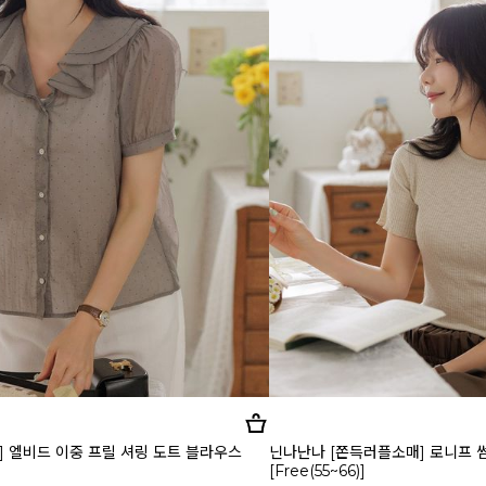
] 엘비드 이중 프릴 셔링 도트 블라우스
닌나난나 [쫀득러플소매] 로니프 
[Free(55~66)]