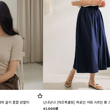
썸머 골지 쫀쫀 반팔티
닌나난나 [차르륵쿨링] 하로인 셔링 A라인 롱 스
41,000원