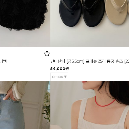
숄더백
닌나난나 [굽5.5cm] 프레뉴 쪼리 통굽 슈즈 [22
54,000원