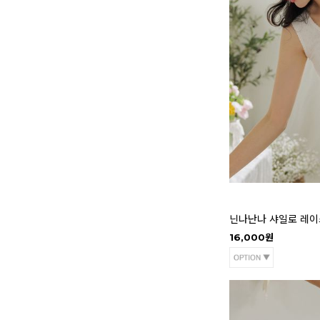
닌나난나 샤일로 레이스넥
16,000원