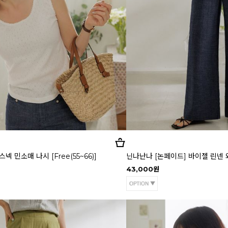
 민소매 나시 [Free(55~66)]
닌나난나 [논페이드] 바이젤 린넨 와
43,000원