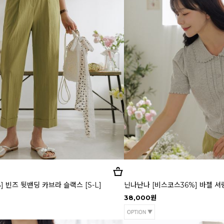
 빈즈 뒷밴딩 카브라 슬랙스 [S-L]
닌나난나 [비스코스36%] 바젤 셔링 반
38,000원