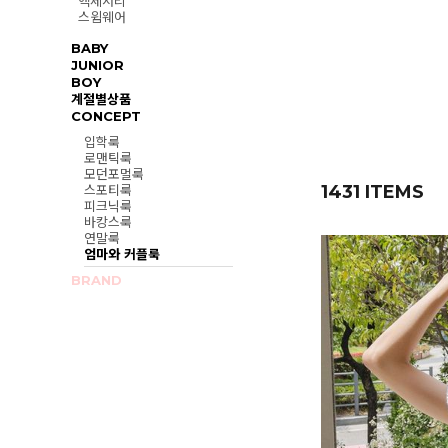
액세서리
스윔웨어
BABY
JUNIOR
BOY
계절별상품
CONCEPT
입학룩
로맨틱룩
모던포멀룩
1431 ITEMS
스포티룩
피크닉룩
바캉스룩
연말룩
엄마와 커플룩
BRAND