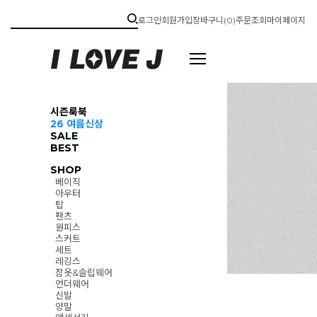
로그인
회원가입
장바구니(
0
)
주문조회
마이페이지
시즌룩북
26 여름신상
SALE
BEST
SHOP
베이직
아우터
탑
팬츠
원피스
스커트
세트
레깅스
잠옷&슬립웨어
언더웨어
신발
양말