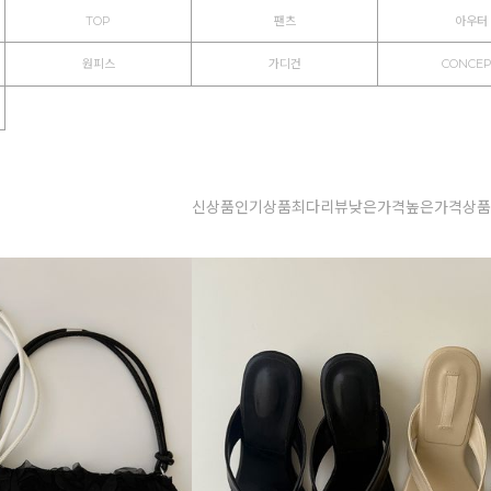
TOP
팬츠
아우터
원피스
가디건
CONCE
신상품
인기상품
최다리뷰
낮은가격
높은가격
상품