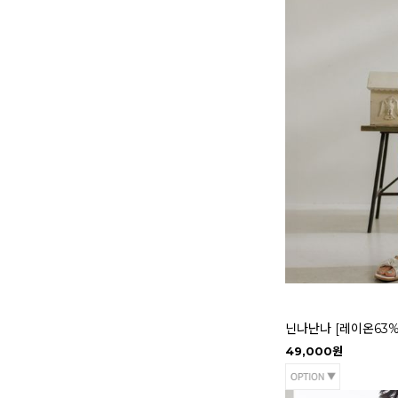
닌나난나 [레이온63%]
49,000원