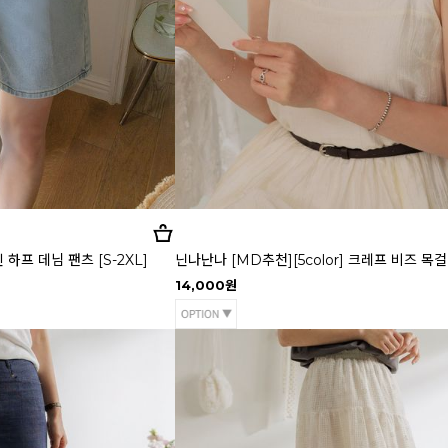
하프 데님 팬츠 [S-2XL]
닌나난나 [MD추천][5color] 크레프 비즈 목
14,000원