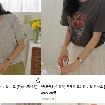
팔 니트 [Free(55~66)]
닌나난나 [여유핏] 투체리 프린팅 반팔 티셔츠 [Fr
39,000원