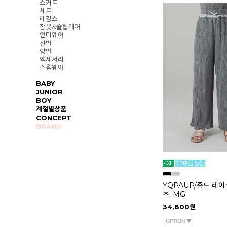
스커트
세트
레깅스
잠옷&슬립웨어
언더웨어
신발
양말
액세서리
스윔웨어
BABY
JUNIOR
BOY
계절별상품
CONCEPT
BRAND
YQPAUP/쥬드 레이
츠_MG
34,800원