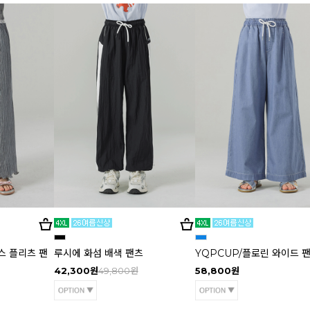
스 플리츠 팬
루시에 화섬 배색 팬츠
YQPCUP/플로린 와이드 
42,300원
49,800원
58,800원