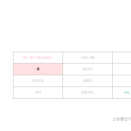
XS · 95 I MELLMELL
2026 여름
롱
숏&미디
와이드핏
슬림핏
조거
점프수트
4XL 
신상품
인