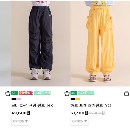
모비 화섬 셔링 팬츠_BK
하츠 포켓 조거팬츠_YO
49,800원
31,300원
36,800원