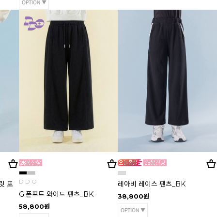
D D O
릿 포
레아비 레이스 팬츠_BK
G.폰프트 와이드 팬츠_BK
38,800원
58,800원