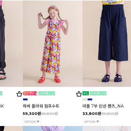
BK
하버 플라워 점프수트
마플 7부 린넨 팬츠_NA
59,300원
69,800원
33,800원
39,800원