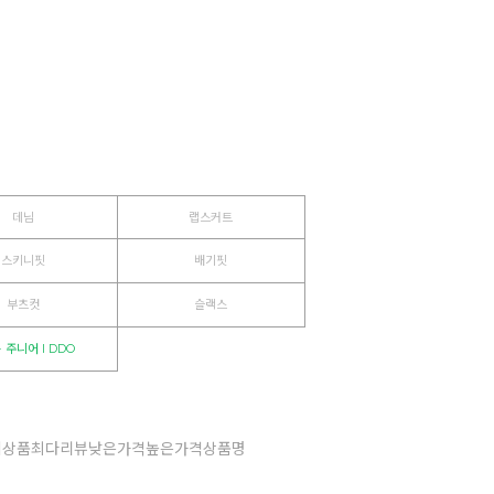
데님
랩스커트
스키니핏
배기핏
부츠컷
슬랙스
· 주니어 I DDO
기상품
최다리뷰
낮은가격
높은가격
상품명