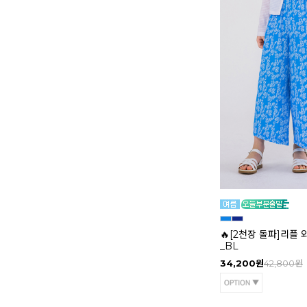
🔥[2천장 돌파]리플
_BL
34,200원
42,800원