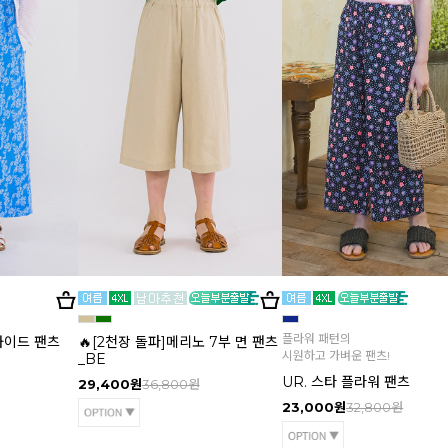
플라워 패턴의
 와이드 팬츠
🔥[2천장 돌파]메리노 7부 면 팬츠
시원하고 가벼운 팬츠!
_BE
UR. 스타 플라워 팬츠
29,400원
36,800원
23,000원
32,800원