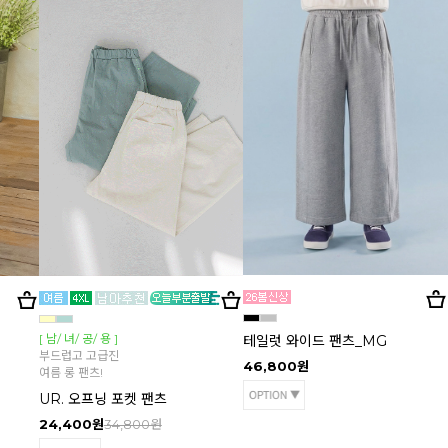
[ 남/ 녀/ 공/ 용 ]
테일럿 와이드 팬츠_MG
부드럽고 고급진
46,800원
여름 롱 팬츠!
UR. 오프닝 포켓 팬츠
24,400원
34,800원