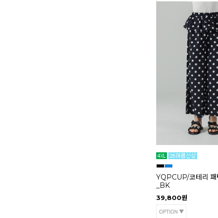
YQPCUP/코테리 패
_BK
39,800원