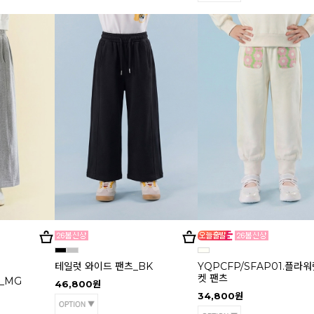
테일럿 와이드 팬츠_BK
YQPCFP/SFAP01.플라워
켓 팬츠
_MG
46,800원
34,800원