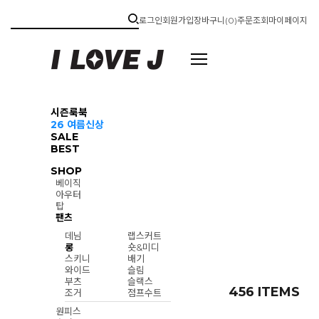
로그인
회원가입
장바구니(
0
)
주문조회
마이페이지
시즌룩북
26 여름신상
SALE
BEST
SHOP
베이직
아우터
탑
팬츠
데님
랩스커트
롱
숏&미디
스키니
배기
와이드
슬림
부츠
슬랙스
456 ITEMS
조거
점프수트
원피스