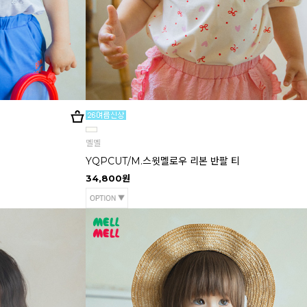
멜멜
YQPCUT/M.스윗멜로우 리본 반팔 티
34,800원