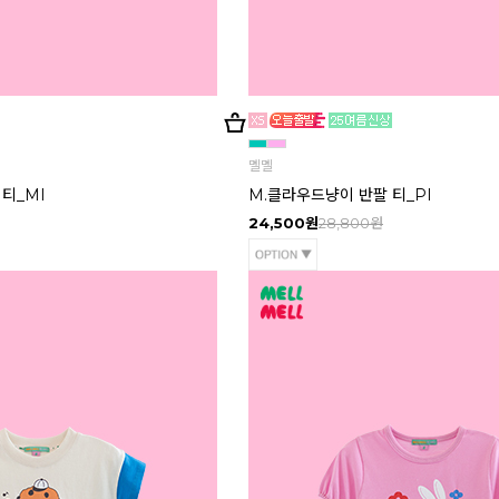
멜멜
티_MI
M.클라우드냥이 반팔 티_PI
24,500원
28,800원