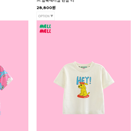
M.얼룩애니멀 반팔 티
28,800원