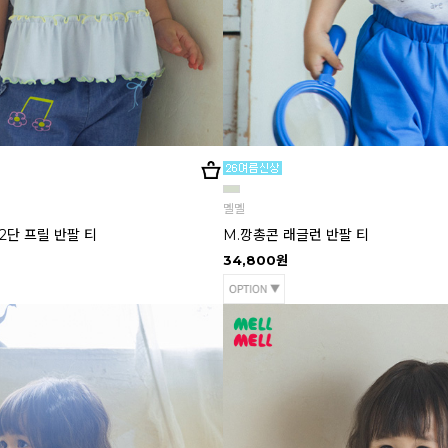
멜멜
2단 프릴 반팔 티
M.깡총콘 래글런 반팔 티
34,800원