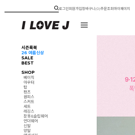
로그인
회원가입
장바구니(
0
)
주문조회
마이페이지
시즌룩북
26 여름신상
SALE
BEST
SHOP
베이직
아우터
탑
팬츠
원피스
스커트
세트
레깅스
잠옷&슬립웨어
언더웨어
신발
양말