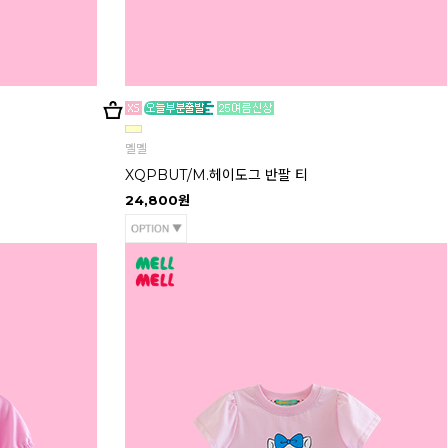
멜멜
XQPBUT/M.헤이도그 반팔 티
24,800원