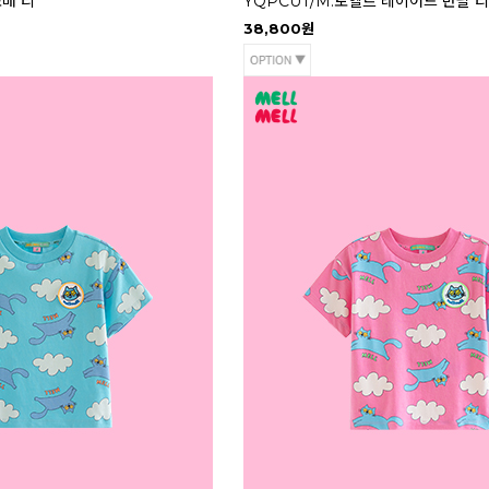
소매 티
YQPCUT/M.토엘르 레이어드 반팔 티
38,800원