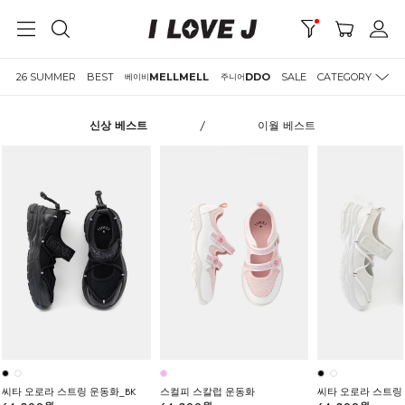
26 SUMMER
BEST
MELLMELL
DDO
SALE
CATEGORY
베이비
주니어
신상 베스트
/
이월 베스트
씨타 오로라 스트링 운동화_BK
스컬피 스칼럽 운동화
씨타 오로라 스트링