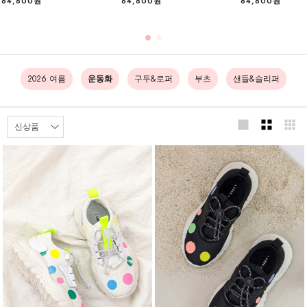
64,800원
64,800원
64,800원
2026 여름
운동화
구두&로퍼
부츠
샌들&슬리퍼