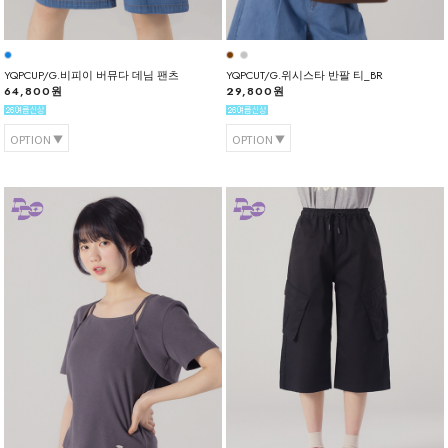
YQPCUP/G.비피이 버뮤다 데님 팬츠
YQPCUT/G.위시스타 반팔 티_BR
64,800원
29,800원
OPTION
OPTION