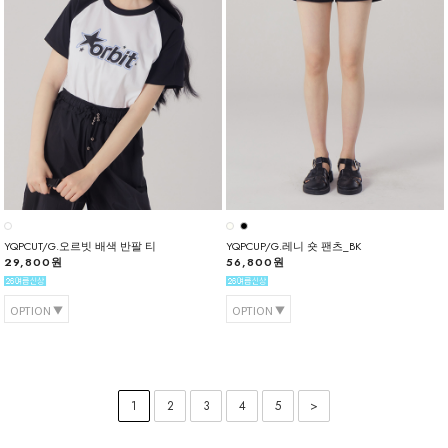
YQPCUT/G.오르빗 배색 반팔 티
YQPCUP/G.레니 숏 팬츠_BK
29,800원
56,800원
OPTION
OPTION
1
2
3
4
5
>