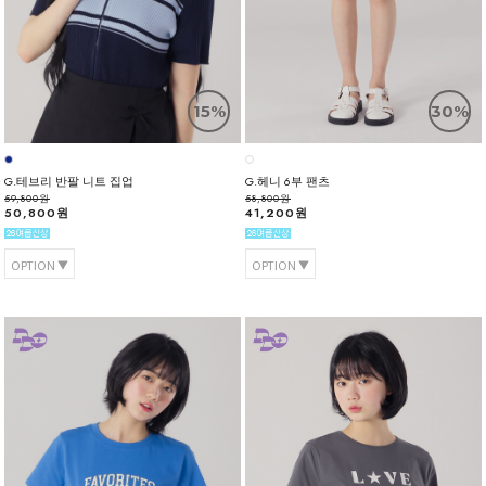
15%
30%
G.테브리 반팔 니트 집업
G.헤니 6부 팬츠
59,800원
58,800원
50,800원
41,200원
OPTION
OPTION