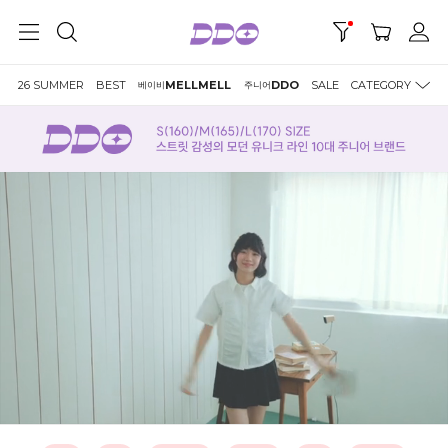
26 SUMMER
BEST
MELLMELL
DDO
SALE
CATEGORY
베이비
주니어