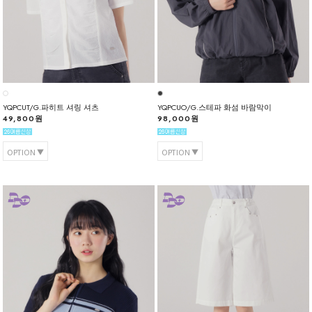
YQPCUT/G.파히트 셔링 셔츠
YQPCUO/G.스테파 화섬 바람막이
49,800원
98,000원
OPTION
OPTION