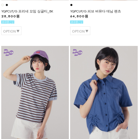
YQPCUT/G.프리네 꼬임 싱글티_BK
YQPCUP/G.피브 버뮤다 데님 팬츠
28,800원
64,800원
OPTION
OPTION