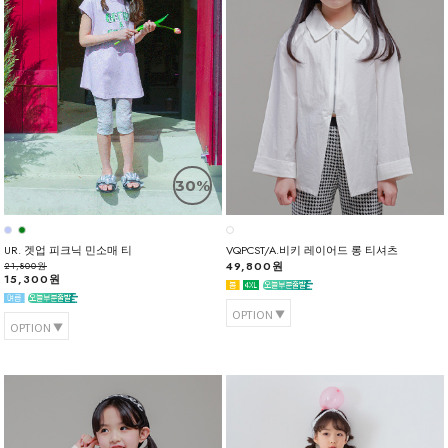
30%
UR. 겟업 피크닉 민소매 티
VQPCST/A.비키 레이어드 롱 티셔츠
49,800원
21,800원
15,300원
OPTION
OPTION