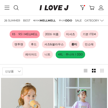
26 SUMMER
BEST
MELLMELL
DDO
SALE
CATEGORY
베이비
주니어
XS · 95 I MELLMELL
2026 여름
티셔츠
기본 ITEM
맨투맨
후드
셔츠&블라우스
롱티
민소매
레이어드
니트
4XL · 주니어 I DDO