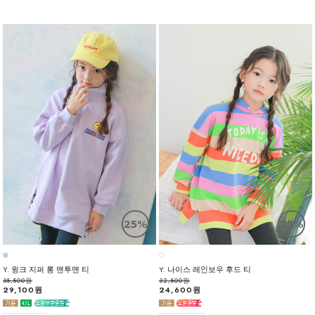
25%
25%
Y. 윙크 지퍼 롱 맨투맨 티
Y. 나이스 레인보우 후드 티
38,800원
32,800원
29,100원
24,600원