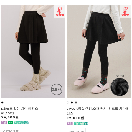
25%
J.오늘도 입는 치마 레깅스
UWB04.품질.색감.소재 역시 J밍크털 치마레
깅스
32,800원
24,600원
32,800원
OPTION
OPTION