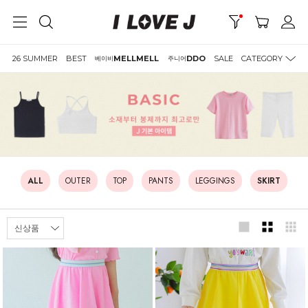
26 SUMMER
BEST
MELLMELL
DDO
SALE
CATEGORY
베이비
주니어
ALL
OUTER
TOP
PANTS
LEGGINGS
SKIRT