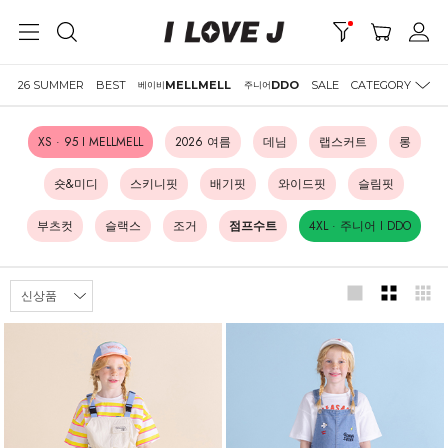
26 SUMMER
BEST
MELLMELL
DDO
SALE
CATEGORY
베이비
주니어
XS · 95 I MELLMELL
2026 여름
데님
랩스커트
롱
숏&미디
스키니핏
배기핏
와이드핏
슬림핏
부츠컷
슬랙스
조거
점프수트
4XL · 주니어 I DDO