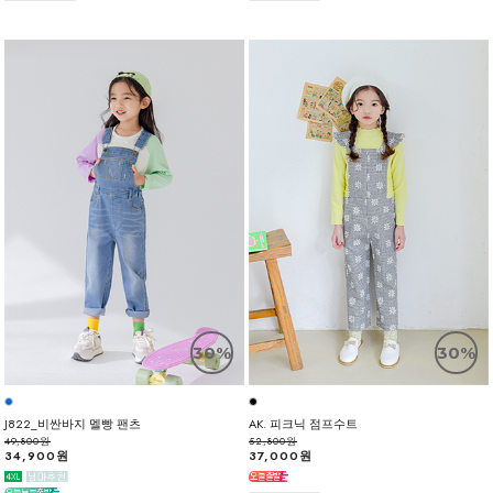
30%
30%
J822_비싼바지 멜빵 팬츠
AK. 피크닉 점프수트
49,800원
52,800원
34,900원
37,000원