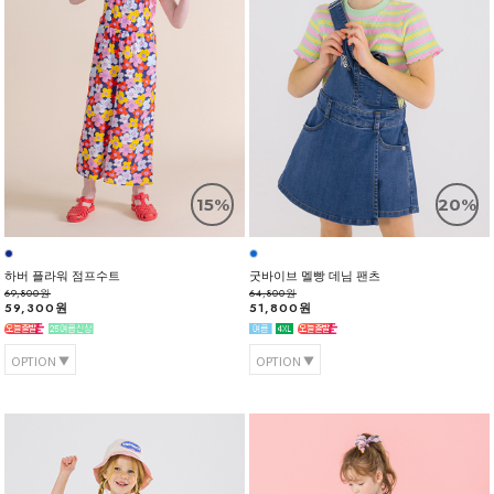
15%
20%
하버 플라워 점프수트
굿바이브 멜빵 데님 팬츠
69,800원
64,800원
59,300원
51,800원
OPTION
OPTION