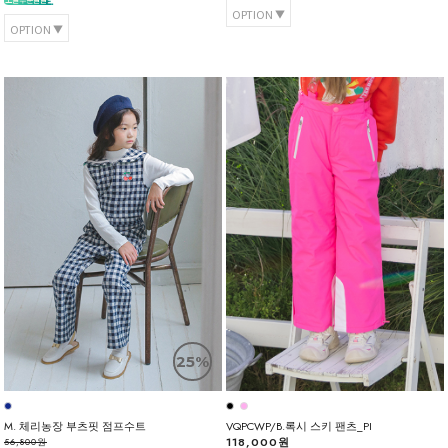
OPTION
OPTION
25%
M. 체리농장 부츠핏 점프수트
VQPCWP/B.록시 스키 팬츠_PI
118,000원
56,800원