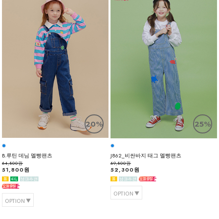
20%
25%
B.루틴 데님 멜빵팬츠
J862_비싼바지 태그 멜빵팬츠
64,800원
69,800원
51,800원
52,300원
OPTION
OPTION