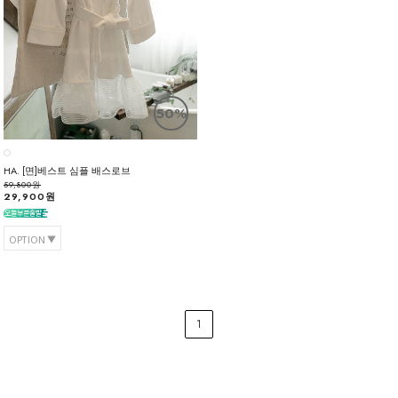
50%
HA. [면]베스트 심플 배스로브
59,800원
29,900원
OPTION
1