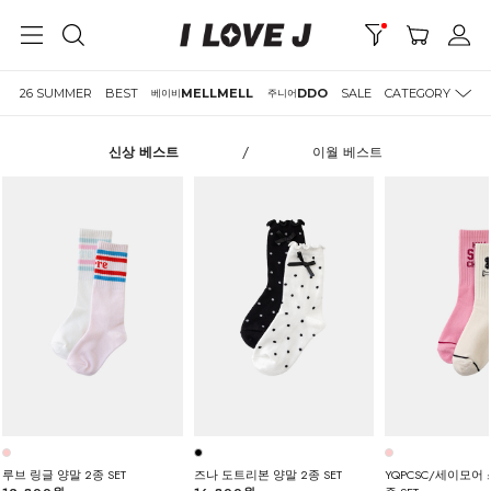
26 SUMMER
BEST
MELLMELL
DDO
SALE
CATEGORY
베이비
주니어
신상 베스트
/
이월 베스트
루브 링글 양말 2종 SET
즈나 도트리본 양말 2종 SET
YQPCSC/세이모어 