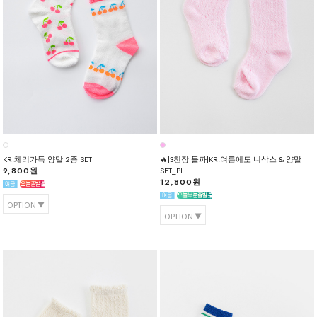
KR.체리가득 양말 2종 SET
🔥[3천장 돌파]KR.여름에도 니삭스 & 양말
9,800원
SET_PI
12,800원
OPTION
OPTION