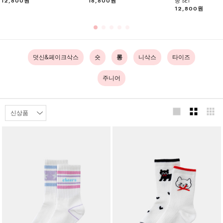
12,800원
16,800원
종 SET
12,800원
덧신&페이크삭스
숏
롱
니삭스
타이즈
주니어