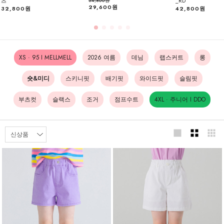
츠
_RD
34,800원
29,600원
32,800원
42,800원
XS · 95 I MELLMELL
2026 여름
데님
랩스커트
롱
숏&미디
스키니핏
배기핏
와이드핏
슬림핏
부츠컷
슬랙스
조거
점프수트
4XL · 주니어 I DDO