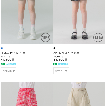
15%
15%
데얼드 4부 데님 팬츠
케나릴 체크 우븐 팬츠
48,800원
54,800원
41,500원
46,600원
OPTION
OPTION