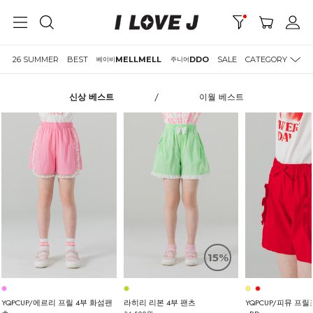
26 SUMMER
BEST
MELLMELL
DDO
SALE
CATEGORY
베이비
주니어
신상 베스트
/
이월 베스트
15%
YQPCUP/에르리 프릴 4부 화섬팬
라히리 리본 4부 팬츠
YQPCUP/피뮤 프릴