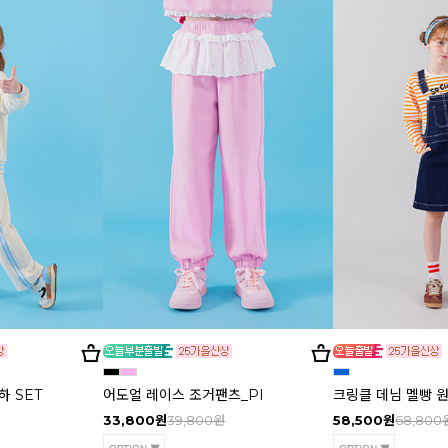
 SET
어도얼 레이스 조거팬츠_PI
크링클 데님 멜빵 
33,800원
39,800원
58,500원
68,800