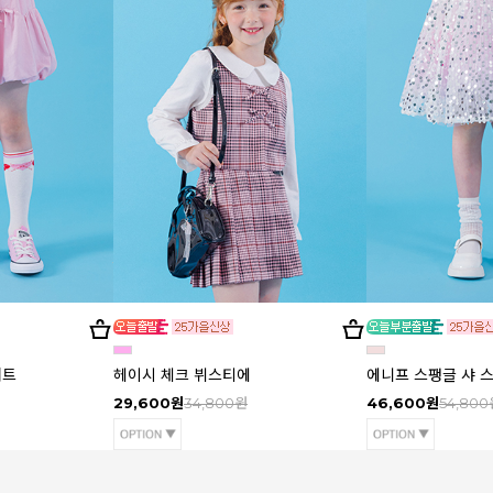
커트
헤이시 체크 뷔스티에
에니프 스팽글 샤 
29,600원
34,800원
46,600원
54,800