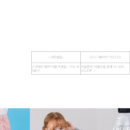
✨기획세일✨
☝🏻1+1 베이직 ITEM ☝🏻
🎉굿바이 썸머 이월 빅세일 ~70% 딱
가을준비! 이월가을 전체 15~30%
3일!🎉
SALE🍂