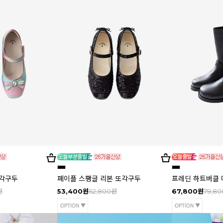
또각구두
페이플 스팽글 리본 또각구두
프레딘 하트버클
원
53,400원
62,800원
67,800원
79,8