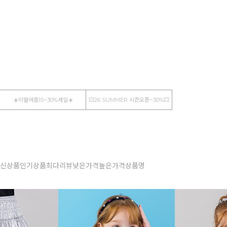
☀️이월여름15~30%세일☀️
💥26 SUMMER 시즌오픈~30%💥
신상품
인기상품
최다리뷰
낮은가격
높은가격
상품명