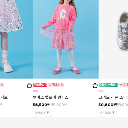
스커트
루어스 벨로아 원피스
크리므 리본 스니
원
58,500원
68,800원
50,800원
59,8