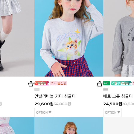
언빌리버블 키티 싱글티
베토 크롭 싱글티
원
29,600원
34,800원
24,500원
28,8