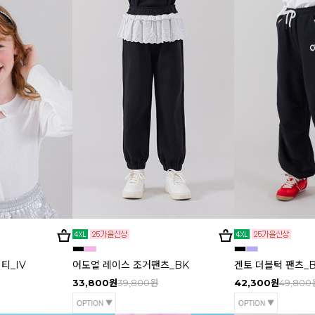
티_IV
어도얼 레이스 조거팬츠_BK
겐토 더블턱 팬츠_
33,800원
39,800원
42,300원
49,800