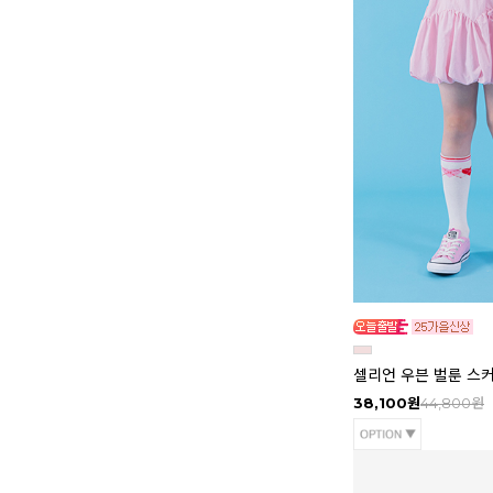
셀리언 우븐 벌룬 스
38,100원
44,800원