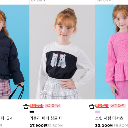
점퍼_BK
리틀리 퍼피 싱글 티
스윗 셔링 티셔츠
원
27,900원
32,800원
33,000원
38,800