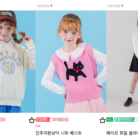
진주리본냥이 니트 베스트
메이르 프릴 블라