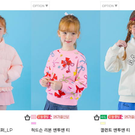
퍼_LP
허드슨 리본 맨투맨 티
갤런트 맨투맨 티