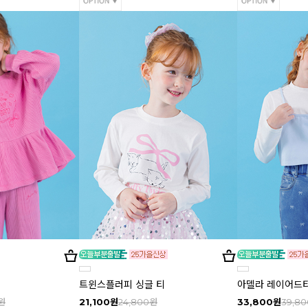
트윈스플러피 싱글 티
아델라 레이어드
원
21,100원
24,800원
33,800원
39,8