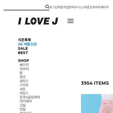
로그인
회원가입
장바구니(
0
)
주문조회
마이페이지
시즌룩북
26 여름신상
SALE
BEST
SHOP
베이직
아우터
탑
팬츠
원피스
3954 ITEMS
스커트
세트
레깅스
잠옷&슬립웨어
언더웨어
신발
양말