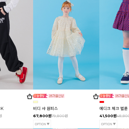
BK
비디 샤 원피스
에디크 체크 벌룬
원
67,800원
79,800원
41,500원
48,80