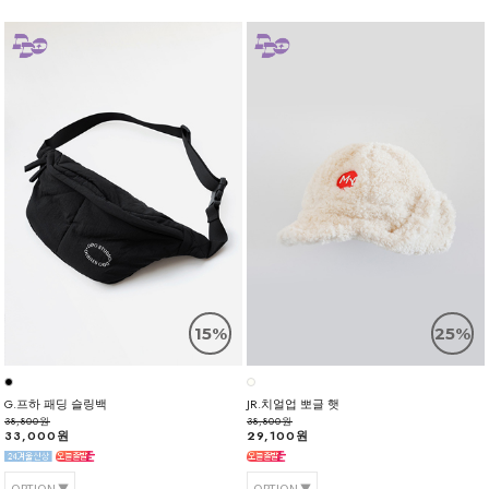
15%
25%
G.프하 패딩 슬링백
JR.치얼업 뽀글 햇
38,800원
38,800원
33,000원
29,100원
OPTION
OPTION