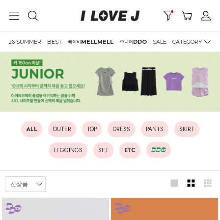
26 SUMMER
BEST
MELLMELL
DDO
SALE
CATEGORY
베이비
주니어
ALL
OUTER
TOP
DRESS
PANTS
SKIRT
LEGGINGS
SET
ETC