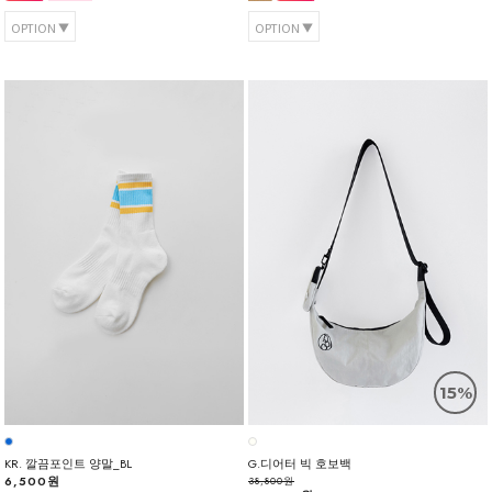
OPTION
OPTION
15%
KR. 깔끔포인트 양말_BL
G.디어터 빅 호보백
6,500원
38,800원