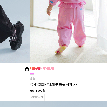
멜멜
YQPCSSE/M.래빗 와플 상하 SET
69,800원