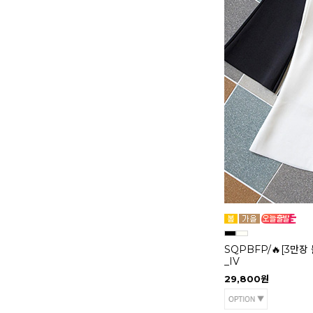
SQPBFP/🔥[3만장
_IV
29,800원