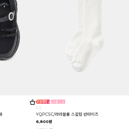
화
YQPCSC/라라블룸 스칼럽 반타이즈
6,800원