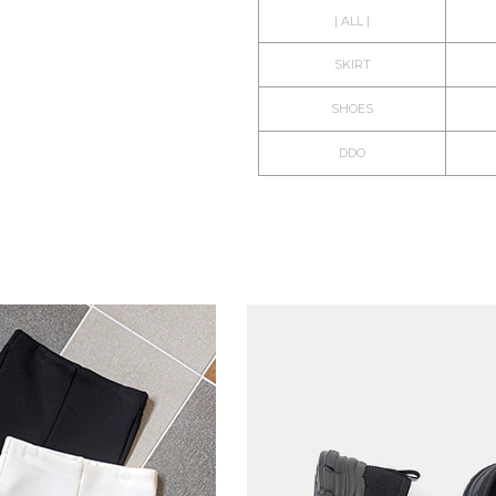
| ALL |
SKIRT
SHOES
DDO