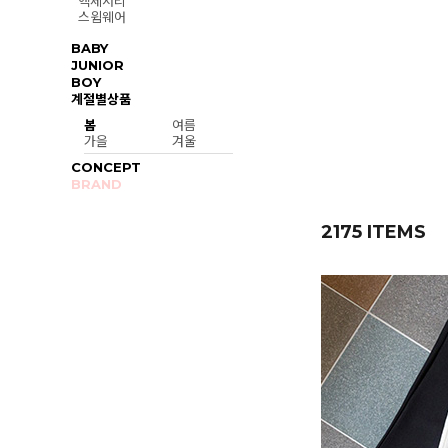
액세서리
스윔웨어
BABY
JUNIOR
BOY
계절별상품
봄
여름
가을
겨울
CONCEPT
BRAND
2175 ITEMS