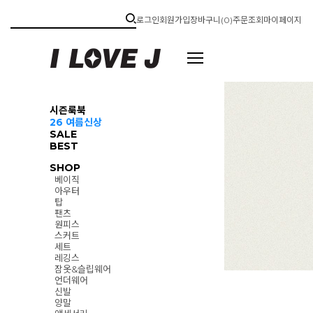
로그인
회원가입
장바구니(
0
)
주문조회
마이페이지
시즌룩북
26 여름신상
SALE
BEST
SHOP
베이직
아우터
탑
팬츠
원피스
스커트
세트
레깅스
잠옷&슬립웨어
언더웨어
신발
양말