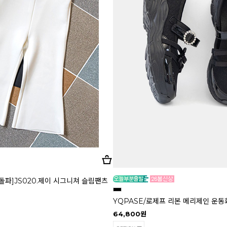
 돌파]JS020.제이 시그니쳐 슬림팬츠
YQPASE/로제프 리본 메리제인 운동
64,800원