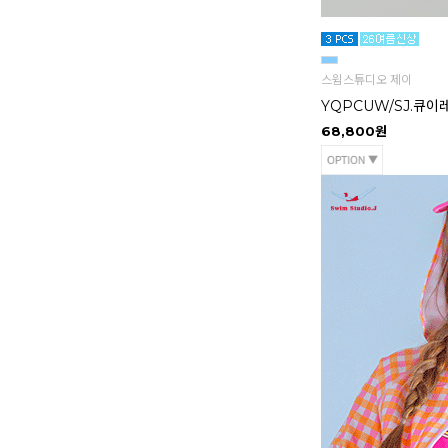
스윔스튜디오 제이
YQPCUW/SJ.큐이
68,800원