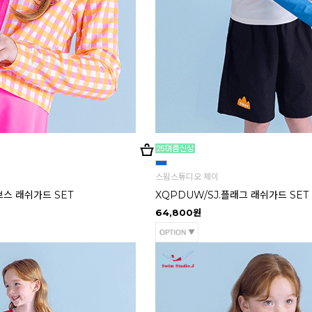
스윔스튜디오 제이
브스 래쉬가드 SET
XQPDUW/SJ.플래그 래쉬가드 SET
64,800원