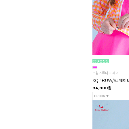
스윔스튜디오 제이
XQPBUW/SJ.웨이
84,800원