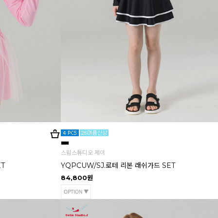
스윔스튜디오 제이
ET
YQPCUW/SJ.로테 리본 래쉬가드 SET
84,800원