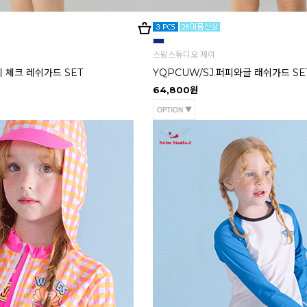
스윔스튜디오 제이
레 체크 레쉬가드 SET
YQPCUW/SJ.퍼피와글 래쉬가드 SE
64,800원