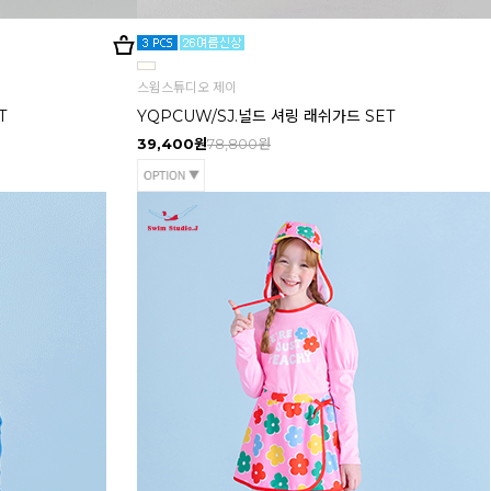
스윔스튜디오 제이
T
YQPCUW/SJ.널드 셔링 래쉬가드 SET
39,400원
78,800원