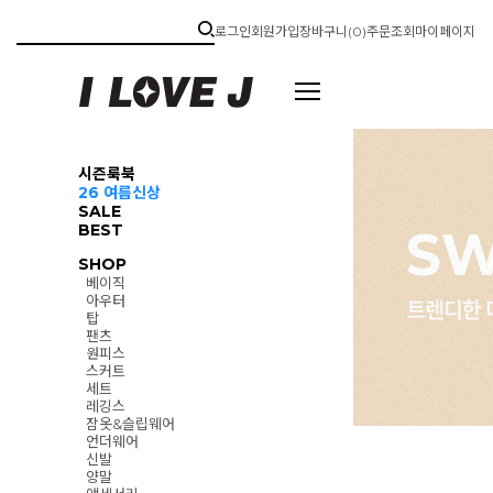
로그인
회원가입
장바구니(
0
)
주문조회
마이페이지
시즌룩북
26 여름신상
SALE
BEST
SHOP
베이직
아우터
탑
팬츠
원피스
스커트
세트
레깅스
잠옷&슬립웨어
언더웨어
신발
양말