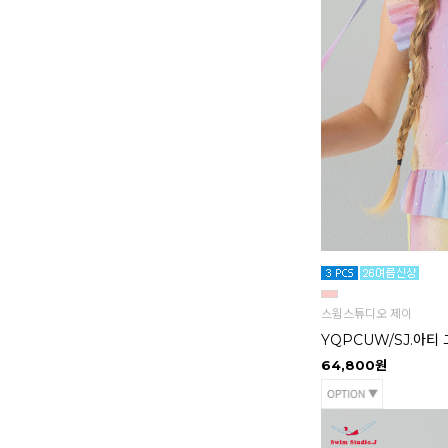
스윔스튜디오 제이
YQPCUW/SJ.아티
64,800원