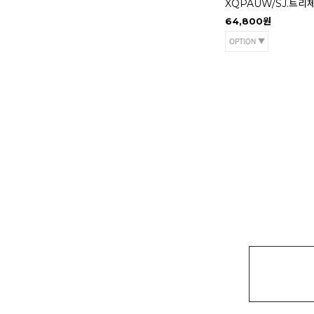
XQPAUW/SJ.트리
64,800원