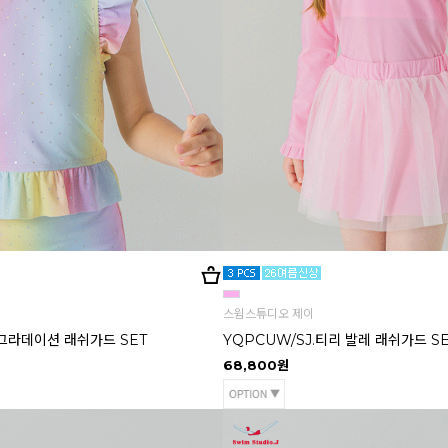
스윔스튜디오 제이
 그라데이션 래쉬가드 SET
YQPCUW/SJ.티리 발레 래쉬가드 S
68,800원