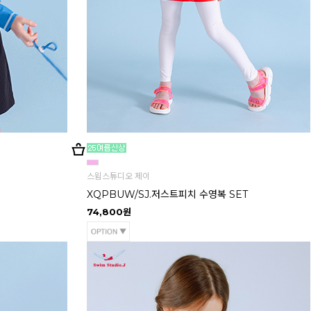
스윔스튜디오 제이
XQPBUW/SJ.저스트피치 수영복 SET
74,800원