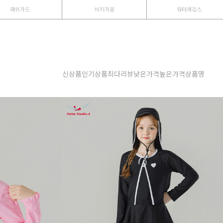
래쉬가드
비치가운
워터레깅스
신상품
인기상품
최다리뷰
낮은가격
높은가격
상품명