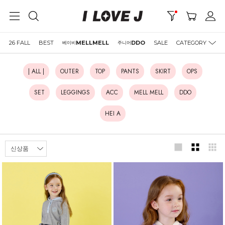
26 FALL
BEST
MELLMELL
DDO
SALE
CATEGORY
베이비
주니어
| ALL |
OUTER
TOP
PANTS
SKIRT
OPS
SET
LEGGINGS
ACC
MELL MELL
DDO
HEI A