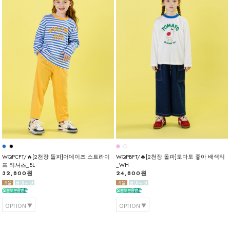
WQPCFT/🔥[2천장 돌파]어데이즈 스트라이
WQPBFT/🔥[2천장 돌파]토마토 좋아 배색티
프 티셔츠_BL
_WH
32,800원
24,800원
OPTION
OPTION