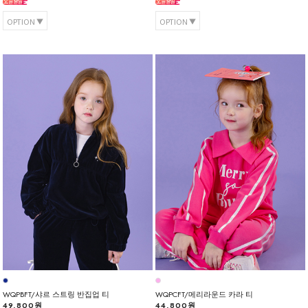
OPTION
OPTION
WQPBFT/샤르 스트링 반집업 티
WQPCFT/메리라운드 카라 티
49,800원
44,800원