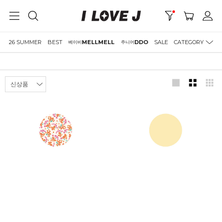
26 SUMMER
BEST
MELLMELL
DDO
SALE
CATEGORY
베이비
주니어