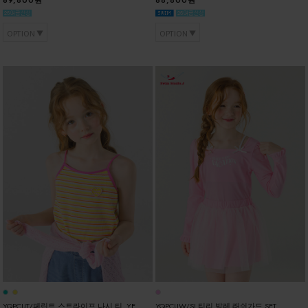
OPTION
OPTION
YQPCUT/페린트 스트라이프 나시 티_YE
YQPCUW/SJ.티리 발레 래쉬가드 SET