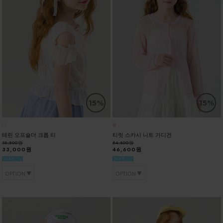
15%
15%
테린 오프숄더 크롭 티
티릿 스카시 니트 가디건
38,800원
54,800원
33,000원
46,600원
OPTION
OPTION