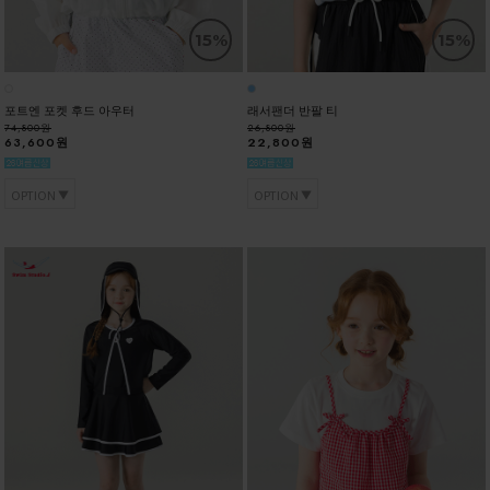
15%
15%
포트엔 포켓 후드 아우터
래서팬더 반팔 티
74,800원
26,800원
63,600원
22,800원
OPTION
OPTION