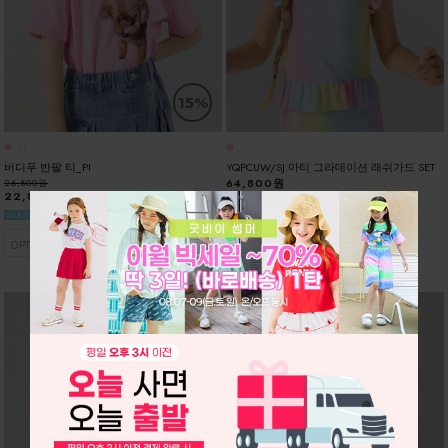
15%
버디푸 반팔 티_PI
YQPCUW/SJ.아티 그라데이션 래쉬가드 SET
64,800원
26,800원
22,800원
OPTION
OPTION