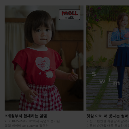
9개월부터 함께하는 멜멜
햇살 아래 더 빛나는 썸
9·12·18·24M부터 3Y까지 폭넓게 준비된
가볍고 편안한 착용감에 감각
멜멜 베이비 26 Summer 컬렉션
여름의 순간을 더욱 특별하게