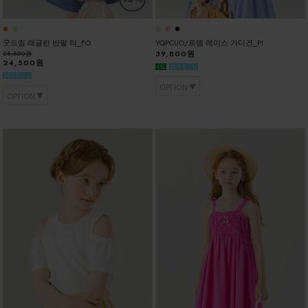
굿드림 래글런 반팔 티_FO
YQPCUO/르뎀 레이스 가디건_PI
39,800원
28,800원
24,500원
OPTION
OPTION