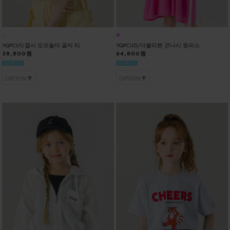
YQPCUT/갤시 오프숄더 골지 티
YQPCUD/더블리본 끈나시 원피스
38,800원
64,800원
OPTION
OPTION