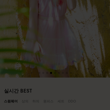
실시간 BEST
스윔웨어
상의
하의
원피스
세트
DDO