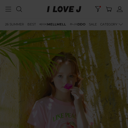
26 SUMMER
BEST
MELLMELL
DDO
SALE
CATEGORY
베이비
주니어