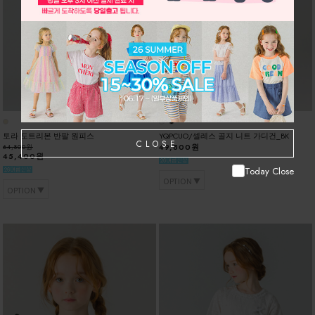
30%
토라 도트리본 반팔 원피스
YQPCUO/셀레스 골지 니트 가디건_BK
CLOSE
49,800원
64,800원
45,400원
Today Close
OPTION
OPTION