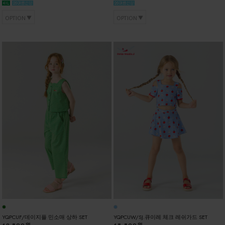
OPTION
OPTION
YQPCUF/데이지플 민소매 상하 SET
YQPCUW/SJ.큐이레 체크 레쉬가드 SET
69,800원
68,800원