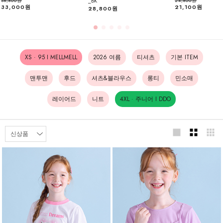
_BK
38,800원
24,800원
33,000원
21,100원
28,800원
XS · 95 I MELLMELL
2026 여름
티셔츠
기본 ITEM
맨투맨
후드
셔츠&블라우스
롱티
민소매
레이어드
니트
4XL · 주니어 I DDO