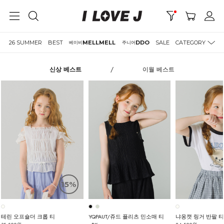
26 SUMMER
BEST
MELLMELL
DDO
SALE
CATEGORY
베이비
주니어
신상 베스트
/
이월 베스트
15%
테린 오프숄더 크롭 티
YQPAUT/쥬드 플리츠 민소매 티
냐옹캣 링거 반팔 