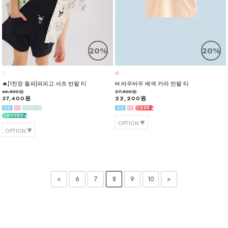
20%
20%
🔥[1천장 돌파]퍼피고 셔츠 반팔 티
M.바우바우 배색 카라 반팔 티
46,800원
27,800원
37,400원
22,200원
OPTION
OPTION
<
6
7
8
9
10
>