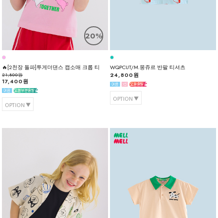
20%
🔥[2천장 돌파]투게더댄스 캡소매 크롭 티
WQPCUT/M.몽쥬르 반팔 티셔츠
24,800원
21,800원
17,400원
OPTION
OPTION