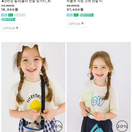
🔥[3천장 돌파]홀라 반팔 링거티_BL
버블캣 셔링 소매 반팔 티
22,800원
26,800원
18,200원
21,400원
OPTION
OPTION
20%
20%