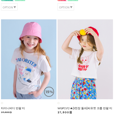
OPTION
OPTION
15%
타이니버디 반팔 티
WQPCUT/🔥[3천장 돌파]씨유캣 크롭 반팔 티
21,800원
29,800원