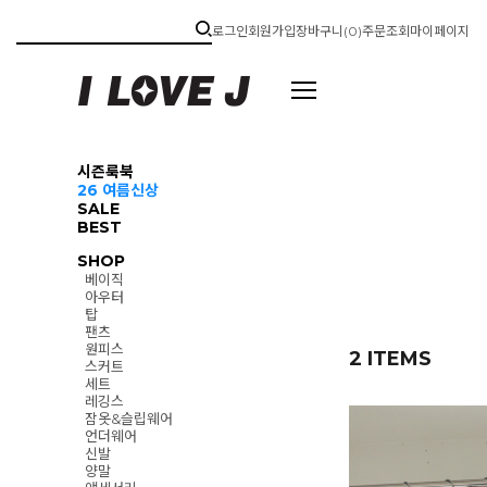
로그인
회원가입
장바구니(
0
)
주문조회
마이페이지
시즌룩북
26 여름신상
SALE
BEST
SHOP
베이직
아우터
탑
팬츠
원피스
2 ITEMS
스커트
세트
레깅스
잠옷&슬립웨어
언더웨어
신발
양말