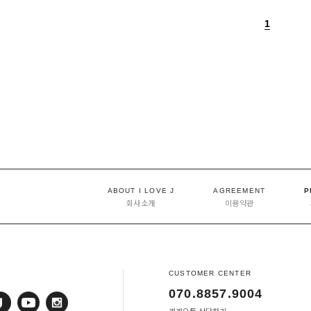
1
ABOUT I LOVE J
AGREEMENT
P
회사소개
이용약관
CUSTOMER CENTER
070.8857.9004