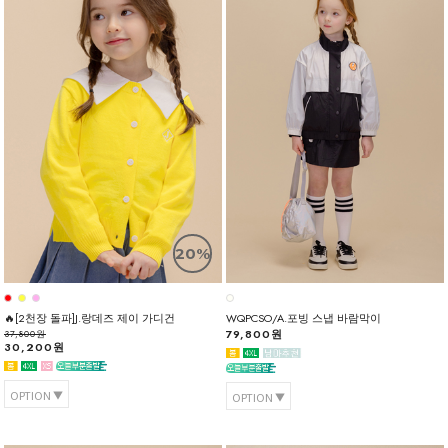
20%
🔥[2천장 돌파]J.랑데즈 제이 가디건
WQPCSO/A.포빙 스냅 바람막이
79,800원
37,800원
30,200원
OPTION
OPTION