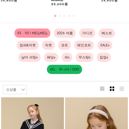
39,800원
39,800원
34,800원
29,600원
XS · 95 I MELLMELL
2026 여름
가디건
베스트
점퍼&자켓
자켓
코트
레인코트
SALEx
남아 피팅x
패딩x
퍼x
무스탕x
집업x
4XL · 주니어 I DDO