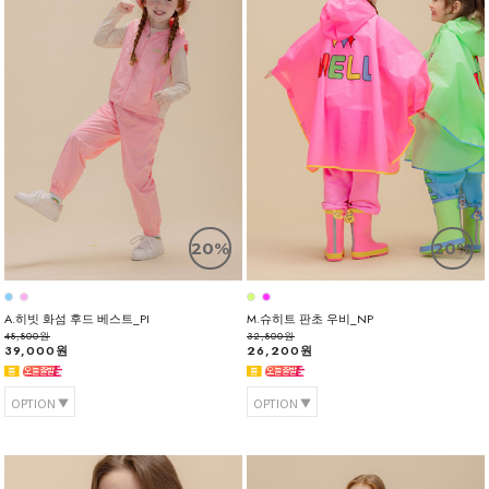
20%
20%
A.히빗 화섬 후드 베스트_PI
M.슈히트 판초 우비_NP
48,800원
32,800원
39,000원
26,200원
OPTION
OPTION