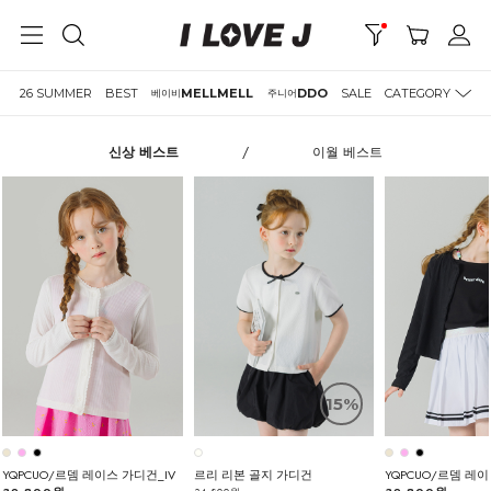
26 SUMMER
BEST
MELLMELL
DDO
SALE
CATEGORY
베이비
주니어
신상 베스트
/
이월 베스트
15%
YQPCUO/르뎀 레이스 가디건_IV
르리 리본 골지 가디건
YQPCUO/르뎀 레이