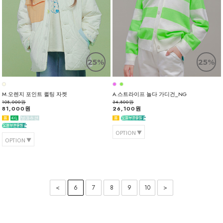
25%
25%
M.오렌지 포인트 퀼팅 자켓
A.스트라이프 놀다 가디건_NG
108,000원
34,800원
81,000원
26,100원
OPTION
OPTION
<
6
7
8
9
10
>