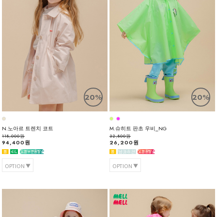
20%
20%
N.노아르 트렌치 코트
M.슈히트 판초 우비_NG
118,000원
32,800원
94,400원
26,200원
OPTION
OPTION