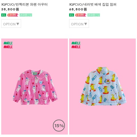
XQPCUO/반짝리본 와펜 아우터
XQPCUO/네러벗 배색 집업 점퍼
58,800원
68,800원
OPTION
OPTION
15%