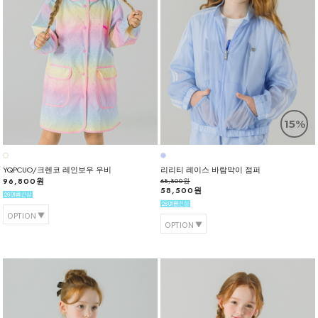
15%
YQPCUO/크렌코 레인보우 우비
리리티 레이스 바람막이 점퍼
96,800원
68,800원
58,500원
OPTION
OPTION