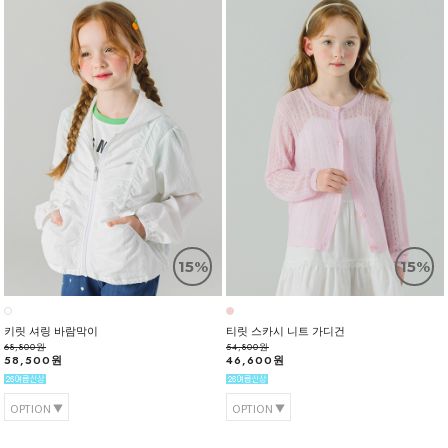
15%
15%
키릿 셔링 바람막이
티릿 스카시 니트 가디건
68,800원
54,800원
58,500원
46,600원
OPTION
OPTION