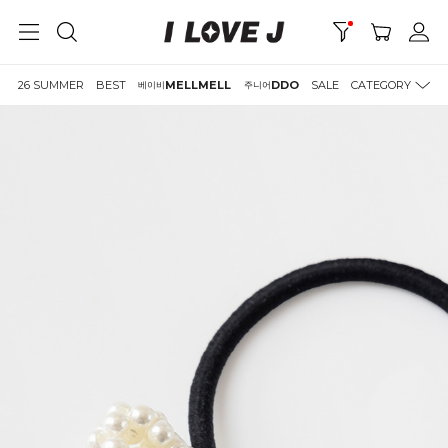
26 SUMMER
BEST
MELLMELL
DDO
SALE
CATEGORY
베이비
주니어