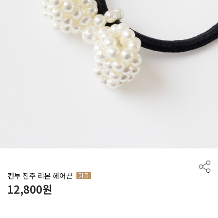
컨투 진주 리본 헤어끈
12,800
원