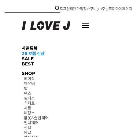
로그인
회원가입
장바구니(
0
)
주문조회
마이페이지
시즌룩북
26 여름신상
SALE
BEST
SHOP
베이직
아우터
탑
팬츠
원피스
스커트
세트
레깅스
잠옷&슬립웨어
언더웨어
신발
양말