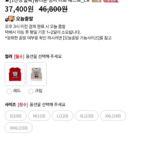
37,400
원
46,800원
컬러
[필수]
옵션을 선택해 주세요
레드
크림
사이즈
[필수]
옵션을 선택해 주세요
S(100)
M(110)
L(120)
XL(130)
XXL(140)
XXXL(150)