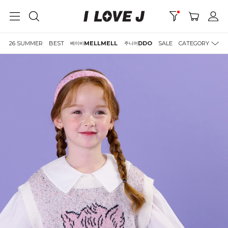
26 SUMMER
BEST
MELLMELL
DDO
SALE
CATEGORY
베이비
주니어