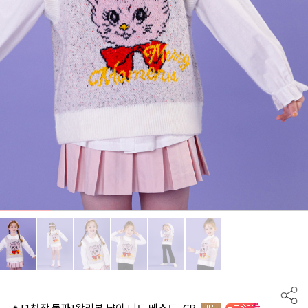
🔥[1천장 돌파]왕리본 냥이 니트 베스트_CR