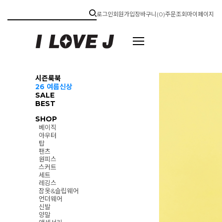
로그인
회원가입
장바구니(
0
)
주문조회
마이페이지
시즌룩북
26 여름신상
SALE
BEST
SHOP
베이직
아우터
탑
팬츠
원피스
스커트
세트
레깅스
잠옷&슬립웨어
언더웨어
신발
양말