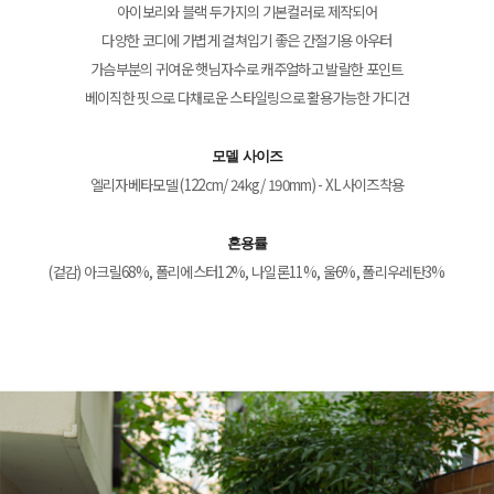
아이보리와 블랙 두가지의 기본컬러로 제작되어
다양한 코디에 가볍게 걸쳐입기 좋은 간절기용 아우터
가슴부분의 귀여운 햇님자수로 캐주얼하고 발랄한 포인트
베이직한 핏으로 다채로운 스타일링으로 활용가능한 가디건
모델 사이즈
엘리자베타모델 (122cm/ 24kg/ 190mm) - XL사이즈착용
혼용률
(겉감) 아크릴68%, 폴리에스터12%, 나일론11%, 울6%, 폴리우레탄3%