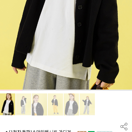
🔥[1천장 돌파]스마일해 니트 가디건_