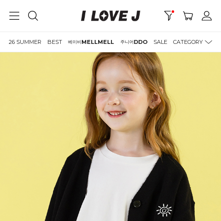
26 SUMMER
BEST
MELLMELL
DDO
SALE
CATEGORY
베이비
주니어