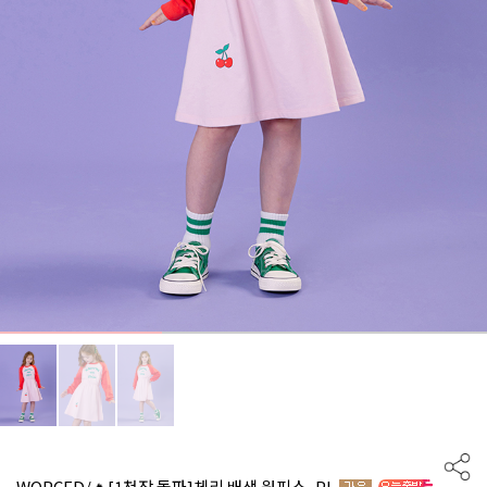
WQPCFD/🔥[1천장 돌파]체리 배색 원피스_PI