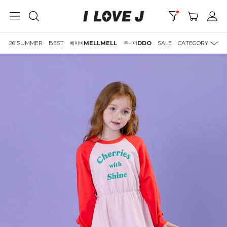
26 SUMMER
BEST
MELLMELL
DDO
SALE
CATEGORY
베이비
주니어