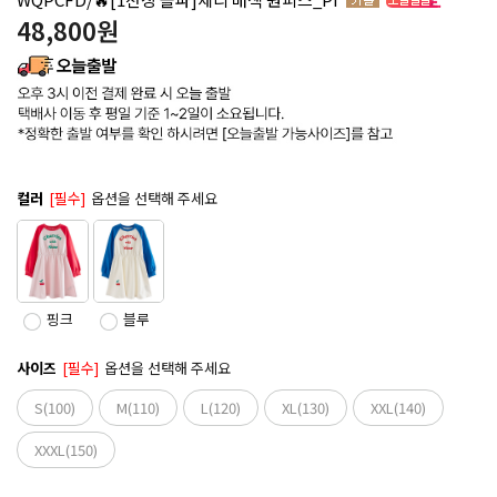
48,800
원
컬러
[필수]
옵션을 선택해 주세요
핑크
블루
사이즈
[필수]
옵션을 선택해 주세요
S(100)
M(110)
L(120)
XL(130)
XXL(140)
XXXL(150)