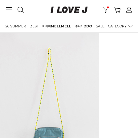
26 SUMMER
BEST
MELLMELL
DDO
SALE
CATEGORY
베이비
주니어