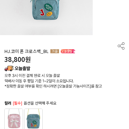
HJ.코미 폰 크로스백_BL
38,800
원
컬러
[필수]
옵션을 선택해 주세요