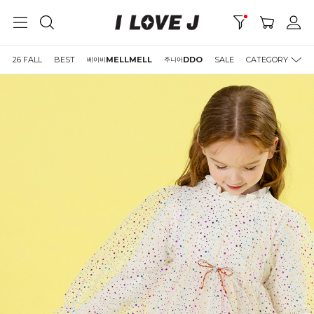
26 FALL
BEST
MELLMELL
DDO
SALE
CATEGORY
베이비
주니어