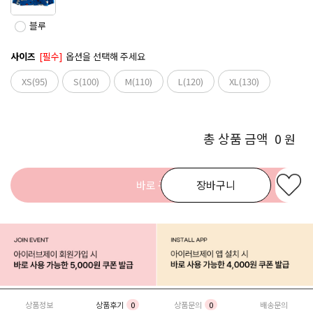
블루
사이즈
[필수]
옵션을 선택해 주세요
XS(95)
S(100)
M(110)
L(120)
XL(130)
총 상품 금액
0
원
바로 구매
장바구니
상품정보
상품후기
0
상품문의
0
배송문의