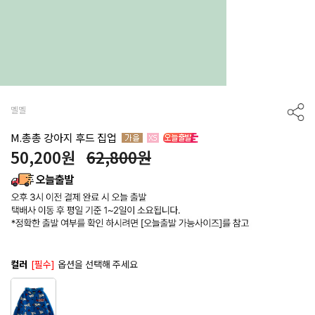
멜멜
M.총총 강아지 후드 집업
50,200
원
62,800원
컬러
[필수]
옵션을 선택해 주세요