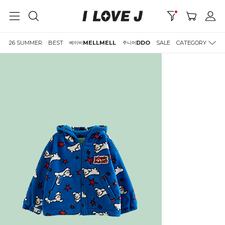
26 SUMMER
BEST
MELLMELL
DDO
SALE
CATEGORY
베이비
주니어