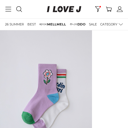
26 SUMMER
BEST
MELLMELL
DDO
SALE
CATEGORY
베이비
주니어