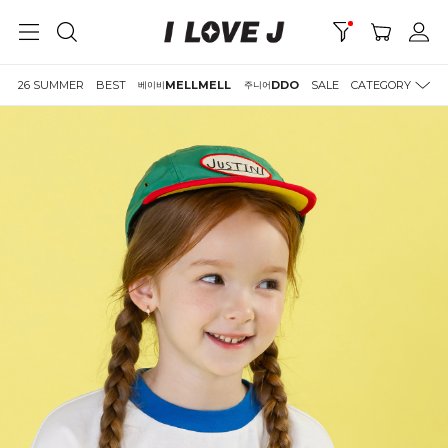
26 SUMMER
BEST
MELLMELL
DDO
SALE
CATEGORY
베이비
주니어