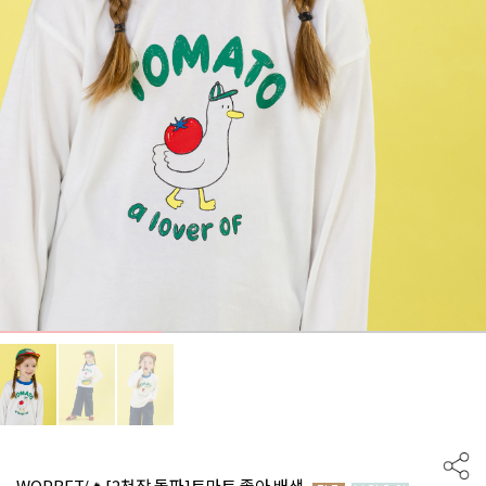
WQPBFT/🔥[2천장 돌파]토마토 좋아 배색