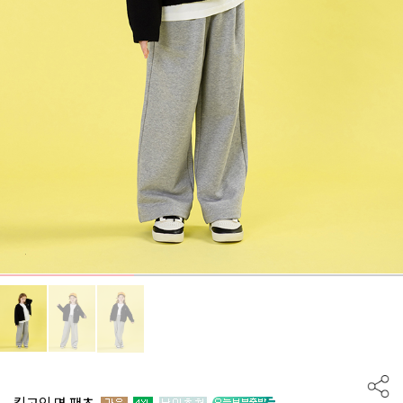
킵고잉 면 팬츠