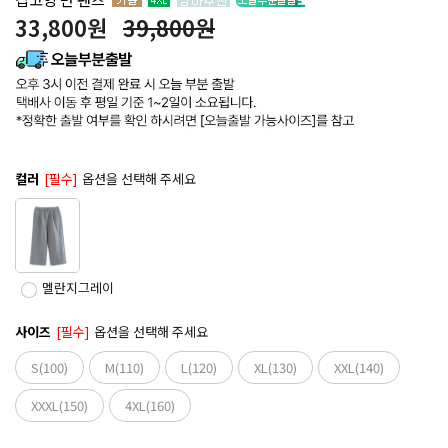
33,800
원
39,800원
컬러
[필수]
옵션을 선택해 주세요
멜란지그레이
사이즈
[필수]
옵션을 선택해 주세요
S(100)
M(110)
L(120)
XL(130)
XXL(140)
XXXL(150)
4XL(160)