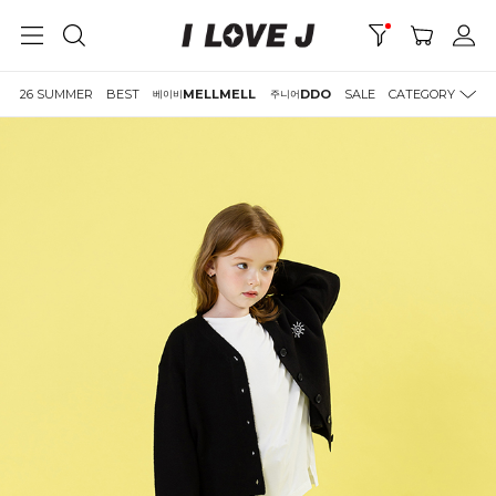
26 SUMMER
BEST
MELLMELL
DDO
SALE
CATEGORY
베이비
주니어