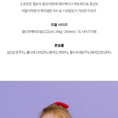
소프트한 옐로우 컬러 바탕에 체리케이크 하트웍으로 포인트
러블리하면서 캐주얼한 무드로 스타일링이 가능한 티셔츠
모델 사이즈
엘리자베타모델 (122cm/ 24kg/ 190mm) - XL사이즈착용
혼용률
(겉감) 면75%, 폴리에스터25% (배색1) 면93%, 폴리우레탄7% (배색2) 면100%