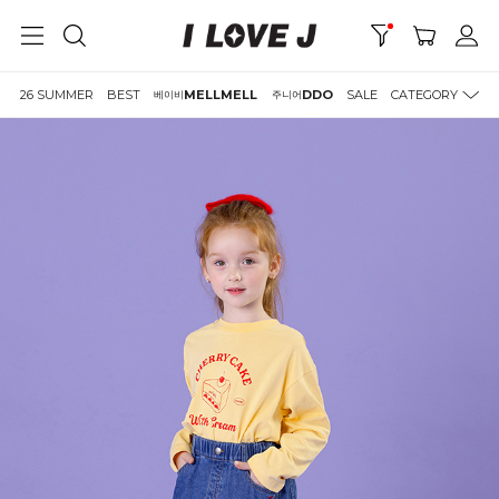
26 SUMMER
BEST
MELLMELL
DDO
SALE
CATEGORY
베이비
주니어