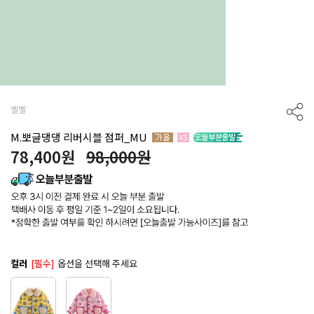
멜멜
M.뽀글댕댕 리버시블 점퍼_MU
78,400
원
98,000원
컬러
[필수]
옵션을 선택해 주세요