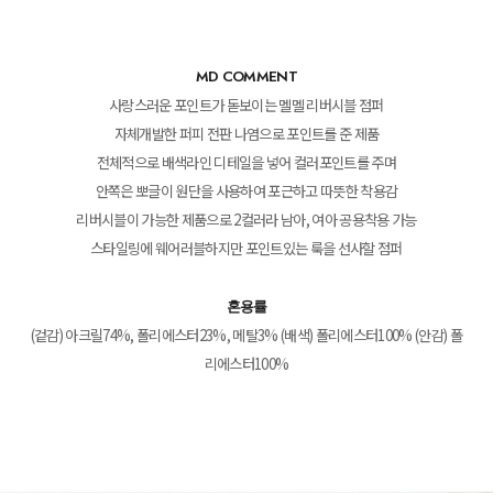
MD COMMENT
사랑스러운 포인트가 돋보이는 멜멜 리버시블 점퍼
자체개발한 퍼피 전판 나염으로 포인트를 준 제품
전체적으로 배색라인 디테일을 넣어 컬러포인트를 주며
안쪽은 뽀글이 원단을 사용하여 포근하고 따뜻한 착용감
리버시블이 가능한 제품으로 2컬러라 남아, 여아 공용착용 가능
스타일링에 웨어러블하지만 포인트있는 룩을 선사할 점퍼
혼용률
(겉감) 아크릴74%, 폴리에스터23%, 메탈3% (배색) 폴리에스터100% (안감) 폴
리에스터100%