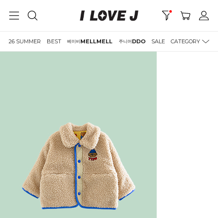
26 SUMMER
BEST
MELLMELL
DDO
SALE
CATEGORY
베이비
주니어