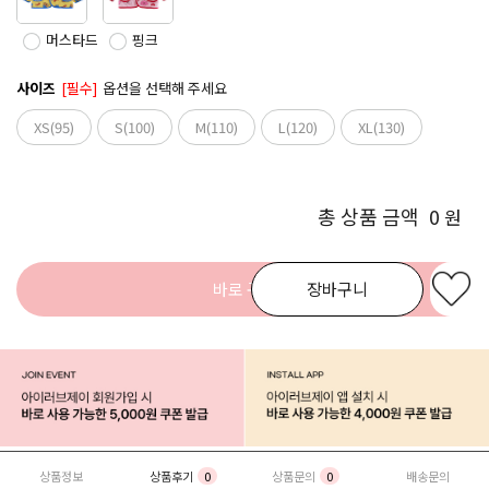
머스타드
핑크
사이즈
[필수]
옵션을 선택해 주세요
XS(95)
S(100)
M(110)
L(120)
XL(130)
총 상품 금액
0
원
바로 구매
장바구니
상품정보
상품후기
0
상품문의
0
배송문의