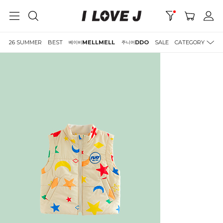
26 SUMMER
BEST
MELLMELL
DDO
SALE
CATEGORY
베이비
주니어