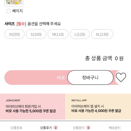
베이지
사이즈
[필수]
옵션을 선택해 주세요
XS(95)
S(100)
M(110)
L(120)
XL(130)
총 상품 금액
0
원
바로 구매
장바구니
상품정보
상품후기
0
상품문의
0
배송문의