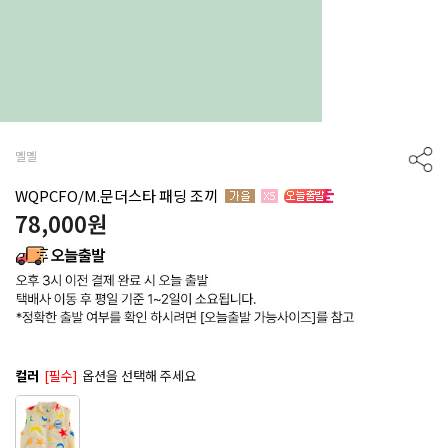
멜멜
WQPCFO/M.문더스타 패딩 조끼
78,000
원
컬러
[필수]
옵션을 선택해 주세요