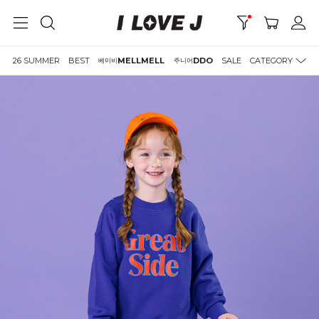
26 SUMMER
BEST
MELLMELL
DDO
SALE
CATEGORY
베이비
주니어