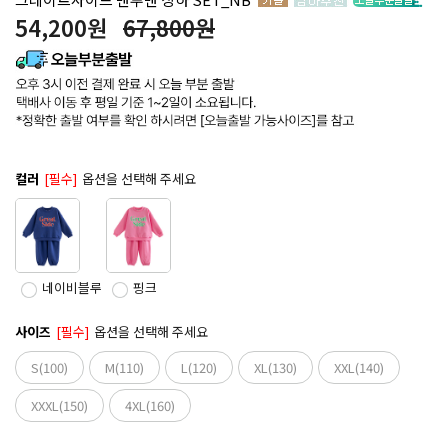
54,200
원
67,800원
컬러
[필수]
옵션을 선택해 주세요
네이비블루
핑크
사이즈
[필수]
옵션을 선택해 주세요
S(100)
M(110)
L(120)
XL(130)
XXL(140)
XXXL(150)
4XL(160)