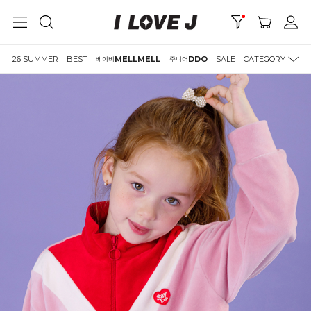
26 SUMMER
BEST
MELLMELL
DDO
SALE
CATEGORY
베이비
주니어