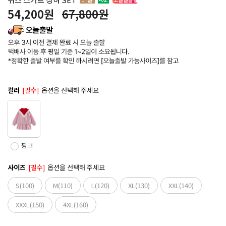
54,200
원
67,800원
컬러
[필수]
옵션을 선택해 주세요
핑크
사이즈
[필수]
옵션을 선택해 주세요
S(100)
M(110)
L(120)
XL(130)
XXL(140)
XXXL(150)
4XL(160)