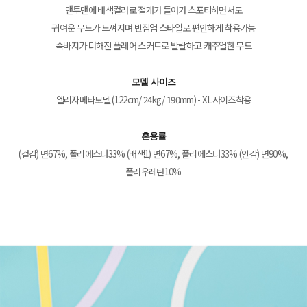
맨투맨에 배색컬러로 절개가 들어가 스포티하면서도
귀여운 무드가 느껴지며 반집업 스타일로 편안하게 착용가능
속바지가 더해진 플레어 스커트로 발랄하고 캐주얼한 무드
모델 사이즈
엘리자베타모델 (122cm/ 24kg/ 190mm) - XL사이즈착용
혼용률
(겉감) 면67%, 폴리에스터33% (배색1) 면67%, 폴리에스터33% (안감) 면90%,
폴리우레탄10%