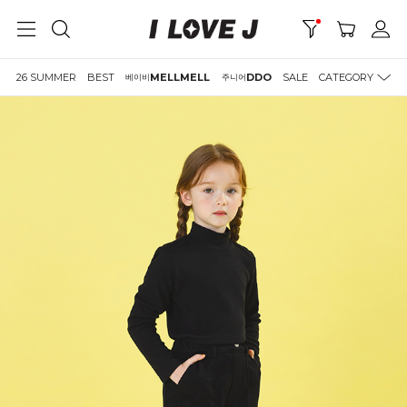
26 SUMMER
BEST
MELLMELL
DDO
SALE
CATEGORY
베이비
주니어