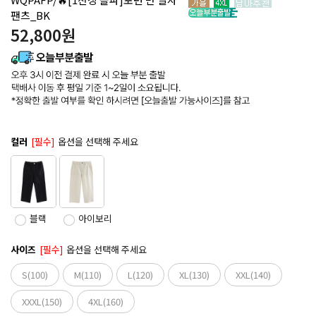
팬츠_BK
52,800
원
컬러
[필수]
옵션을 선택해 주세요
블랙
아이보리
사이즈
[필수]
옵션을 선택해 주세요
S(100)
M(110)
L(120)
XL(130)
XXL(140)
XXXL(150)
4XL(160)