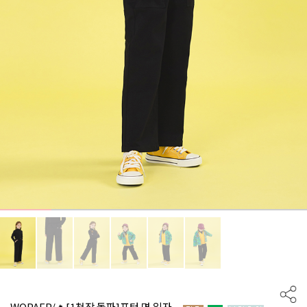
WQPAFP/🔥[1천장 돌파]포턴 면 일자