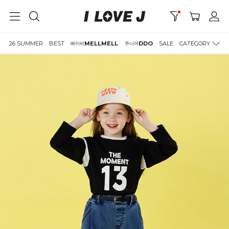
26 SUMMER
BEST
MELLMELL
DDO
SALE
CATEGORY
베이비
주니어