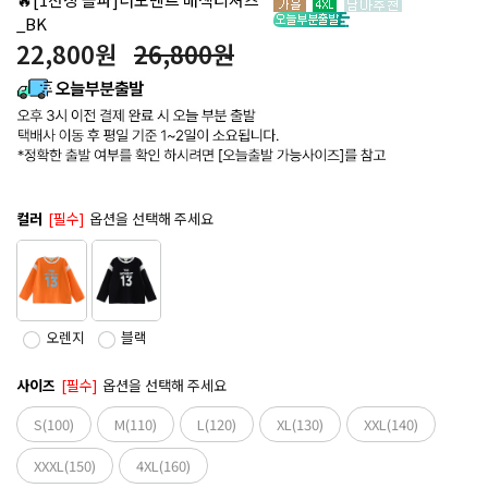
_BK
22,800
원
26,800원
컬러
[필수]
옵션을 선택해 주세요
오렌지
블랙
사이즈
[필수]
옵션을 선택해 주세요
S(100)
M(110)
L(120)
XL(130)
XXL(140)
XXXL(150)
4XL(160)