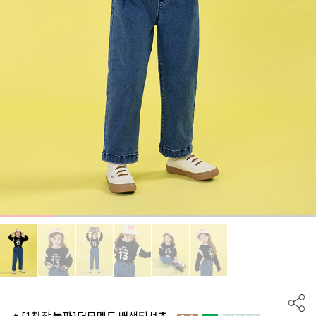
🔥[1천장 돌파]더모멘트 배색티셔츠