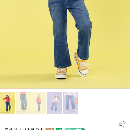
루버 데님 부츠컷 팬츠