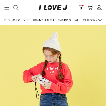
26 SUMMER
BEST
MELLMELL
DDO
SALE
CATEGORY
베이비
주니어